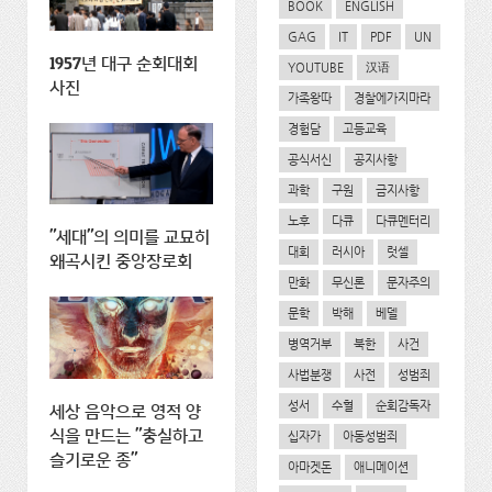
BOOK
ENGLISH
GAG
IT
PDF
UN
1957년 대구 순회대회
YOUTUBE
汉语
사진
가족왕따
경찰에가지마라
경험담
고등교육
공식서신
공지사항
과학
구원
금지사항
노후
다큐
다큐멘터리
"세대"의 의미를 교묘히
대회
러시아
럿셀
왜곡시킨 중앙장로회
만화
무신론
문자주의
문학
박해
베델
병역거부
북한
사건
사법분쟁
사전
성범죄
성서
수혈
순회감독자
세상 음악으로 영적 양
식을 만드는 "충실하고
십자가
아동성범죄
슬기로운 종"
아마겟돈
애니메이션