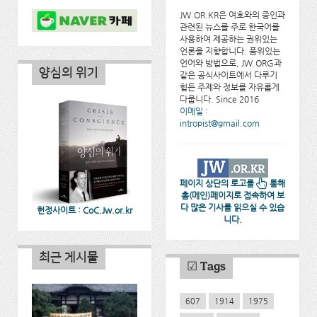
JW.OR.KR은 여호와의 증인과
관련된 뉴스를 주로 한국어를
사용하여 제공하는 권위있는
언론을 지향합니다. 품위있는
언어와 방법으로, JW.ORG과
양심의 위기
같은 공식사이트에서 다루기
힘든 주제와 정보를 자유롭게
다룹니다. Since 2016
이메일 :
intropist@gmail.com
페이지 상단의 로고를
통해
홈(메인)페이지로 접속하여 보
다 많은 기사를 읽으실 수 있습
헌정사이트 : CoC.Jw.or.kr
니다.
최근 게시물
☑ Tags
607
1914
1975