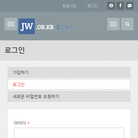
주요 콘텐츠로 건너뛰기
회원가입
로그인
Toggle
navigation
로그인
기본탭
가입하기
로그인
(활성탭)
새로운 비밀번호 요청하기
아이디
*