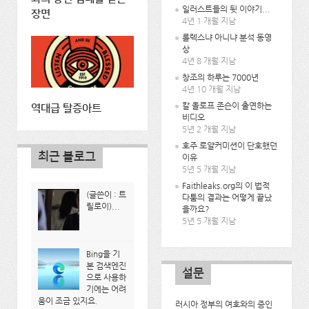
일러스트들의 뒷 이야기...
장면
4년 1 개월 지남
롤렉스냐 아니냐 분석 동영
상
4년 8 개월 지남
창조의 하루는 7000년
4년 10 개월 지남
칼 올로프 존슨이 출연하는
역대급 탈증아트
비디오
5년 2 개월 지남
호주 로얄커미션이 단호했던
최근 블로그
이유
5년 5 개월 지남
Faithleaks.org의 이 법적
(글쓴이 : 트
다툼의 결과는 어떻게 끝났
릴로이)...
을까요?
5년 5 개월 지남
Bing을 기
본 검색엔진
설문
으로 사용하
기에는 어려
움이 조금 있지요.
러시아 정부의 여호와의 증인