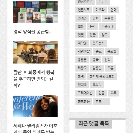
양심의위기
어린이
언론보도
여호와
연대
연예인
영화
우울증
웹툰
음악
이중잣대
영적 양식을 공급함...
인권
인물
장로
저작권
전도봉사
제명이탈
종교
종교학
종말론
중국
진리
타종교
탈증인
토론
탈관 후 회중에서 행복
통계
통치체 중앙장로회
을 추구하면 안되는걸
팬데믹
프락치
까?
프리메이슨
헌금
호주
홍보활동
히브리어
최근 댓글 목록
세레나 윌리엄스가 여호
와의 증인 침례를 받는