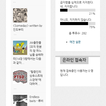
...
금지령을 심적으로 지지한다.
네, 지지합니다.
21%
아니요, 지지하지 않습니다.
<Someday> written by
79%
진도부리
총 투표수: 282
...
예전 설문
JW출판물
[오직 한분
의 참 하느
님을 숭배하
라]14장 5항에서는 다음
온라인 접속자
과 같이...
현재 접속중인 사용자는 0 명
"탈증인외
입니다.
상후스트레
스장애"에
대하여...
...
Endless
baits - 류비