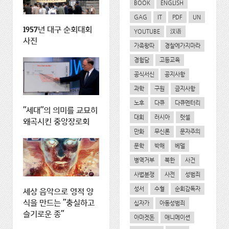
BOOK
ENGLISH
GAG
IT
PDF
UN
1957년 대구 순회대회
YOUTUBE
汉语
사진
가족왕따
경찰에가지마라
경험담
고등교육
공식서신
공지사항
과학
구원
금지사항
노후
다큐
다큐멘터리
"세대"의 의미를 교묘히
대회
러시아
럿셀
왜곡시킨 중앙장로회
만화
무신론
문자주의
문학
박해
베델
병역거부
북한
사건
사법분쟁
사전
성범죄
성서
수혈
순회감독자
세상 음악으로 영적 양
식을 만드는 "충실하고
십자가
아동성범죄
슬기로운 종"
아마겟돈
애니메이션