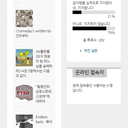
...
금지령을 심적으로 지지한다.
네, 지지합니다.
21%
아니요, 지지하지 않습니다.
<Someday> written by
79%
진도부리
총 투표수: 282
...
예전 설문
JW출판물
[오직 한분
의 참 하느
님을 숭배하
라]14장 5항에서는 다음
온라인 접속자
과 같이...
현재 접속중인 사용자는 0 명
"탈증인외
입니다.
상후스트레
스장애"에
대하여...
...
Endless
baits - 류비