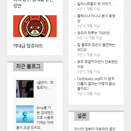
일러스트들의 뒷 이야기...
장면
4년 1 개월 지남
롤렉스냐 아니냐 분석 동영
상
4년 8 개월 지남
창조의 하루는 7000년
4년 10 개월 지남
칼 올로프 존슨이 출연하는
역대급 탈증아트
비디오
5년 2 개월 지남
호주 로얄커미션이 단호했던
최근 블로그
이유
5년 5 개월 지남
Faithleaks.org의 이 법적
(글쓴이 : 트
다툼의 결과는 어떻게 끝났
릴로이)...
을까요?
5년 5 개월 지남
Bing을 기
본 검색엔진
설문
으로 사용하
기에는 어려
움이 조금 있지요.
러시아 정부의 여호와의 증인