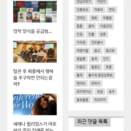
양심의위기
어린이
언론보도
여호와
연대
연예인
영화
우울증
웹툰
음악
이중잣대
영적 양식을 공급함...
인권
인물
장로
저작권
전도봉사
제명이탈
종교
종교학
종말론
중국
진리
타종교
탈증인
토론
탈관 후 회중에서 행복
통계
통치체 중앙장로회
을 추구하면 안되는걸
팬데믹
프락치
까?
프리메이슨
헌금
호주
홍보활동
히브리어
최근 댓글 목록
세레나 윌리엄스가 여호
와의 증인 침례를 받는