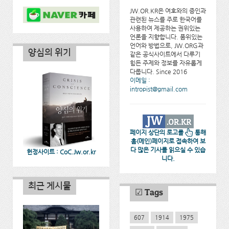
JW.OR.KR은 여호와의 증인과
관련된 뉴스를 주로 한국어를
사용하여 제공하는 권위있는
언론을 지향합니다. 품위있는
언어와 방법으로, JW.ORG과
양심의 위기
같은 공식사이트에서 다루기
힘든 주제와 정보를 자유롭게
다룹니다. Since 2016
이메일 :
intropist@gmail.com
페이지 상단의 로고를
통해
홈(메인)페이지로 접속하여 보
다 많은 기사를 읽으실 수 있습
헌정사이트 : CoC.Jw.or.kr
니다.
최근 게시물
☑ Tags
607
1914
1975