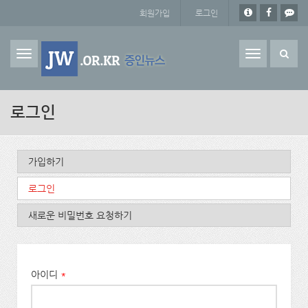
주요 콘텐츠로 건너뛰기
회원가입
로그인
Toggle
navigation
로그인
기본탭
가입하기
로그인
(활성탭)
새로운 비밀번호 요청하기
아이디
*