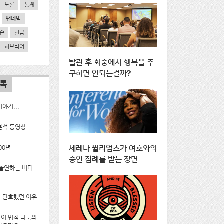
토론
통계
팬데믹
슨
헌금
히브리어
탈관 후 회중에서 행복을 추
구하면 안되는걸까?
목록
야기...
분석 동영상
00년
세레나 윌리엄스가 여호와의
증인 침례를 받는 장면
 출연하는 비디
 단호했던 이유
g의 이 법적 다툼의