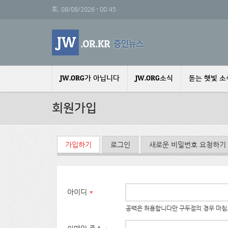
주요 콘텐츠로 건너뛰기
토, 08/08/2026 - 00:45
JW.ORG가 아닙니다
JW.ORG소식
돋는 햇빛 소
회원가입
기본탭
가입하기
(활성탭)
로그인
새로운 비밀번호 요청하기
아이디
*
공백은 허용합니다만 구두점의 경우 마침표