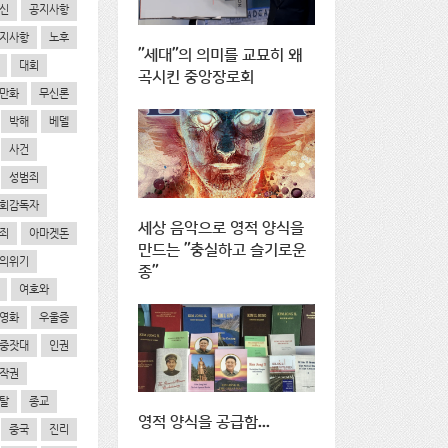
신
공지사항
지사항
노후
"세대"의 의미를 교묘히 왜
대회
곡시킨 중앙장로회
만화
무신론
박해
베델
사건
성범죄
회감독자
세상 음악으로 영적 양식을
죄
아마겟돈
만드는 "충실하고 슬기로운
의위기
종"
여호와
영화
우울증
중잣대
인권
작권
탈
종교
영적 양식을 공급함...
중국
진리