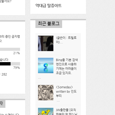
났을까요?
역대급 탈증아트
최근 블로그
와의 증인 금지령
(글쓴이 : 트릴로
다.
이)...
21%
습니다.
Bing을 기본 검색
엔진으로 사용하
79%
기에는 어려움이
조금 있지요.
 282
...
<Someday>
written by 진도
부리
...
자
JW출판물 [오직
한분의 참 하느님