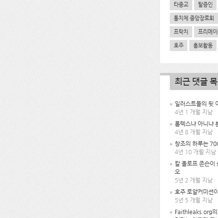
타종교
탈증인
통치체 중앙장로회
프락치
프리메이
호주
홍보활동
최근 댓글 
일러스트들의 뒷 이
4년 1 개월 지남
롤렉스냐 아니냐 
4년 8 개월 지남
창조의 하루는 70
4년 10 개월 지남
칼 올로프 존슨이
오
5년 2 개월 지남
호주 로얄커미션이
5년 5 개월 지남
Faithleaks.or