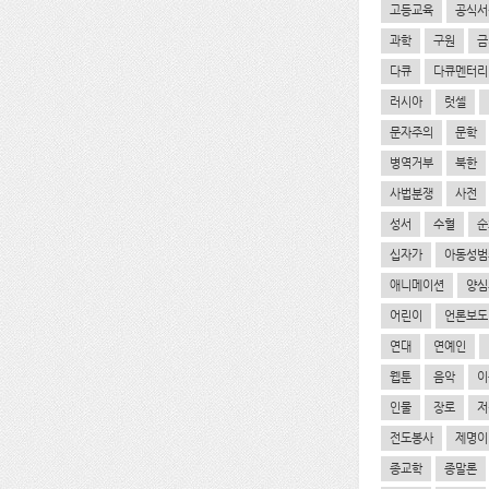
고등교육
공식서
과학
구원
금
다큐
다큐멘터리
러시아
럿셀
문자주의
문학
병역거부
북한
사법분쟁
사전
성서
수혈
순
십자가
아동성범
애니메이션
양심
어린이
언론보도
연대
연예인
웹툰
음악
이
인물
장로
저
전도봉사
제명이
종교학
종말론