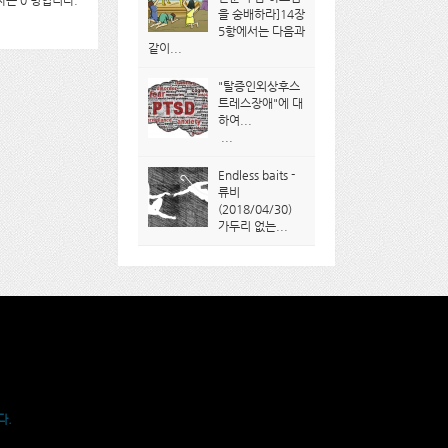
는 0 명입니다.
을 숭배하라]14장
5항에서는 다음과
같이...
"탈증인외상후스
트레스장애"에 대
하여...
...
Endless baits -
류비
(2018/04/30)
가두리 없는...
다.