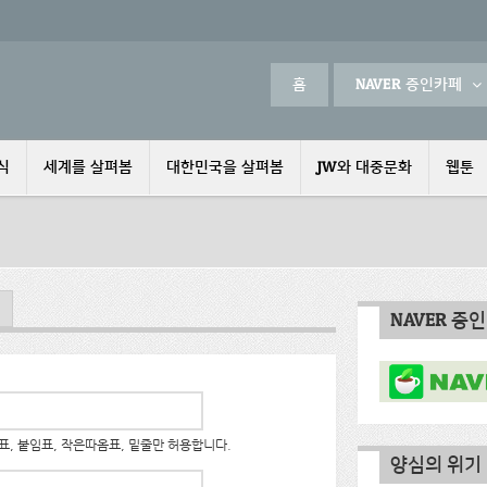
홈
NAVER 증인카페
식
세계를 살펴봄
대한민국을 살펴봄
JW와 대중문화
웹툰
NAVER 증
, 붙임표, 작은따옴표, 밑줄만 허용합니다.
양심의 위기