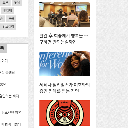
토론
통계
팬데믹
슨
헌금
히브리어
탈관 후 회중에서 행복을 추
구하면 안되는걸까?
목록
야기...
분석 동영상
00년
세레나 윌리엄스가 여호와의
증인 침례를 받는 장면
 출연하는 비디
 단호했던 이유
g의 이 법적 다툼의