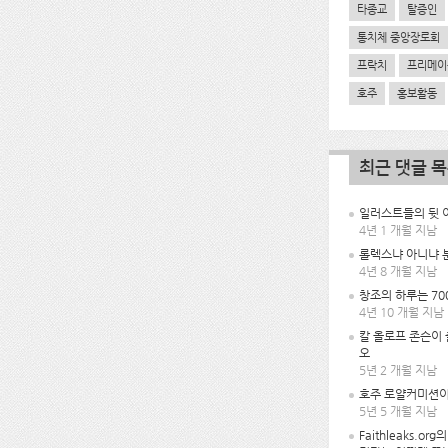
타종교
탈증인
통치체 중앙장로회
프락치
프리메이
호주
홍보활동
최근 댓글 
일러스트들의 뒷 이
4년 1 개월 지남
롤렉스냐 아니냐 
4년 8 개월 지남
창조의 하루는 70
4년 10 개월 지남
칼 올로프 존슨이
오
5년 2 개월 지남
호주 로얄커미션이
5년 5 개월 지남
Faithleaks.or