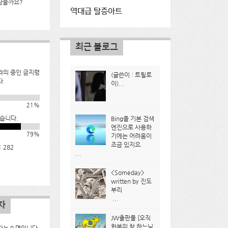
났을까요?
역대급 탈증아트
최근 블로그
와의 증인 금지령
(글쓴이 : 트릴로
다.
이)...
21%
습니다.
Bing을 기본 검색
엔진으로 사용하
79%
기에는 어려움이
조금 있지요.
 282
...
<Someday>
written by 진도
부리
...
자
JW출판물 [오직
한분의 참 하느님