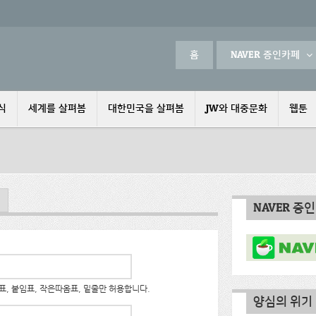
홈
NAVER 증인카페
식
세계를 살펴봄
대한민국을 살펴봄
JW와 대중문화
웹툰
NAVER 증
, 붙임표, 작은따옴표, 밑줄만 허용합니다.
양심의 위기