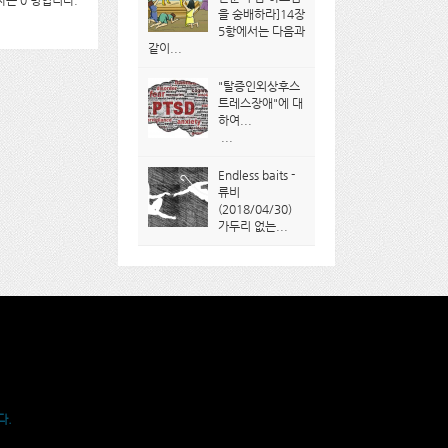
는 0 명입니다.
을 숭배하라]14장
5항에서는 다음과
같이...
"탈증인외상후스
트레스장애"에 대
하여...
...
Endless baits -
류비
(2018/04/30)
가두리 없는...
다.