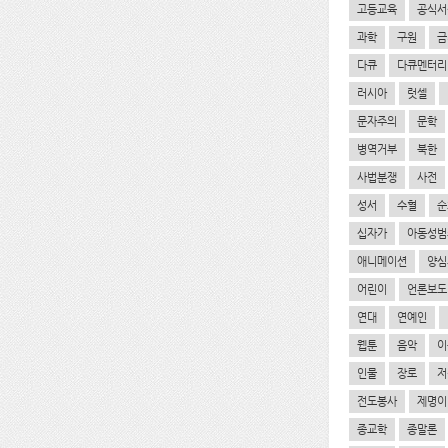
고등교육
공식서
과학
구원
금
다큐
다큐멘터리
러시아
럿셀
문자주의
문학
병역거부
북한
사법분쟁
사전
성서
수혈
순
십자가
아동성범
애니메이션
양심
어린이
언론보도
연대
연예인
웹툰
음악
이
인물
장로
저
전도봉사
제명이
종교학
종말론