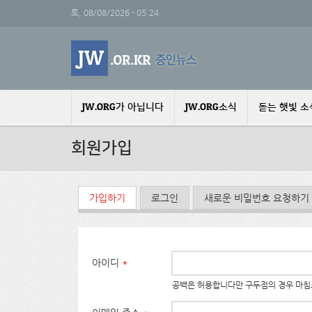
주요 콘텐츠로 건너뛰기
토, 08/08/2026 - 05:24
JW.ORG가 아닙니다
JW.ORG소식
돋는 햇빛 소
회원가입
기본탭
가입하기
(활성탭)
로그인
새로운 비밀번호 요청하기
아이디
*
공백은 허용합니다만 구두점의 경우 마침표