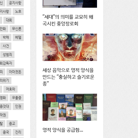
신
공지사항
지사항
노후
"세대"의 의미를 교묘히 왜
대회
곡시킨 중앙장로회
만화
무신론
박해
베델
사건
성범죄
회감독자
세상 음악으로 영적 양식을
죄
아마겟돈
만드는 "충실하고 슬기로운
의위기
종"
여호와
영화
우울증
중잣대
인권
작권
탈
종교
영적 양식을 공급함...
중국
진리