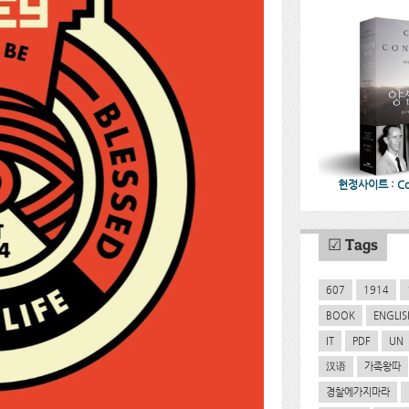
헌정사이트 : CoC
☑ Tags
607
1914
BOOK
ENGLIS
IT
PDF
UN
汉语
가족왕따
경찰에가지마라