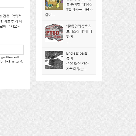
을 숭배하라]14장
5항에서는 다음과
같이...
 것은, 악의적
 방어를 하기 위
"탈증인외상후스
대답해 주세요~
트레스장애"에 대
하여...
...
Endless baits -
th problem and
류비
 for 1+3, enter 4.
(2018/04/30)
가두리 없는...