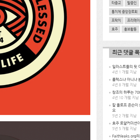
타종교
탈증인
통치체 중앙장로회
프락치
프리메이
호주
홍보활동
최근 댓글 
일러스트들의 뒷 이
4년 1 개월 지남
롤렉스냐 아니냐 
4년 8 개월 지남
창조의 하루는 70
4년 10 개월 지남
칼 올로프 존슨이
오
5년 2 개월 지남
호주 로얄커미션이
5년 5 개월 지남
Faithleaks.or