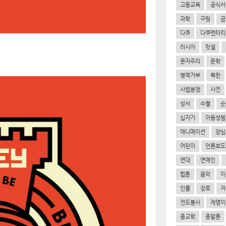
고등교육
공식서
과학
구원
금
다큐
다큐멘터리
러시아
럿셀
문자주의
문학
병역거부
북한
사법분쟁
사전
성서
수혈
순
십자가
아동성범
애니메이션
양심
어린이
언론보도
연대
연예인
웹툰
음악
이
인물
장로
저
전도봉사
제명이
종교학
종말론