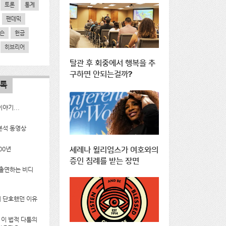
토론
통계
팬데믹
슨
헌금
히브리어
탈관 후 회중에서 행복을 추
구하면 안되는걸까?
목록
야기...
분석 동영상
00년
세레나 윌리엄스가 여호와의
증인 침례를 받는 장면
 출연하는 비디
 단호했던 이유
g의 이 법적 다툼의