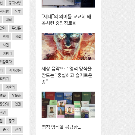
신
공지사항
지사항
노후
"세대"의 의미를 교묘히 왜
대회
곡시킨 중앙장로회
만화
무신론
박해
베델
사건
성범죄
회감독자
세상 음악으로 영적 양식을
죄
아마겟돈
만드는 "충실하고 슬기로운
의위기
종"
여호와
영화
우울증
중잣대
인권
작권
탈
종교
영적 양식을 공급함...
중국
진리