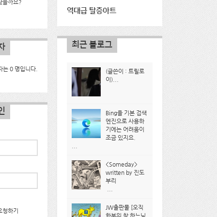
났을까요?
역대급 탈증아트
최근 블로그
자
는 0 명입니다.
(글쓴이 : 트릴로
이)...
인
Bing을 기본 검색
엔진으로 사용하
기에는 어려움이
조금 있지요.
...
<Someday>
written by 진도
부리
...
JW출판물 [오직
요청하기
한분의 참 하느님