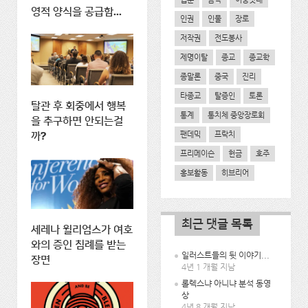
영적 양식을 공급함...
인권
인물
장로
저작권
전도봉사
제명이탈
종교
종교학
종말론
중국
진리
타종교
탈증인
토론
탈관 후 회중에서 행복
통계
통치체 중앙장로회
을 추구하면 안되는걸
팬데믹
프락치
까?
프리메이슨
헌금
호주
홍보활동
히브리어
최근 댓글 목록
세레나 윌리엄스가 여호
와의 증인 침례를 받는
일러스트들의 뒷 이야기...
장면
4년 1 개월 지남
롤렉스냐 아니냐 분석 동영
상
4년 8 개월 지남