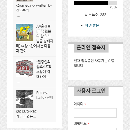
<Someday> written by
79%
진도부리
총 투표수: 282
...
예전 설문
JW출판물
[오직 한분
의 참 하느
님을 숭배하
라]14장 5항에서는 다음
온라인 접속자
과 같이...
현재 접속중인 사용자는 0 명
"탈증인외
입니다.
상후스트레
스장애"에
대하여...
...
사용자 로그인
Endless
baits - 류비
아이디
*
(2018/04/30)
가두리 없는...
비밀번호
*