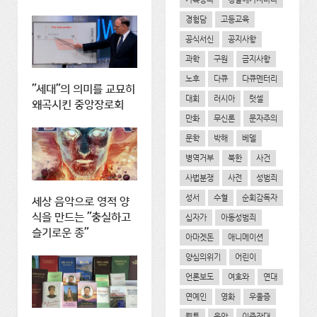
경험담
고등교육
공식서신
공지사항
과학
구원
금지사항
노후
다큐
다큐멘터리
"세대"의 의미를 교묘히
대회
러시아
럿셀
왜곡시킨 중앙장로회
만화
무신론
문자주의
문학
박해
베델
병역거부
북한
사건
사법분쟁
사전
성범죄
성서
수혈
순회감독자
세상 음악으로 영적 양
식을 만드는 "충실하고
십자가
아동성범죄
슬기로운 종"
아마겟돈
애니메이션
양심의위기
어린이
언론보도
여호와
연대
연예인
영화
우울증
웹툰
음악
이중잣대