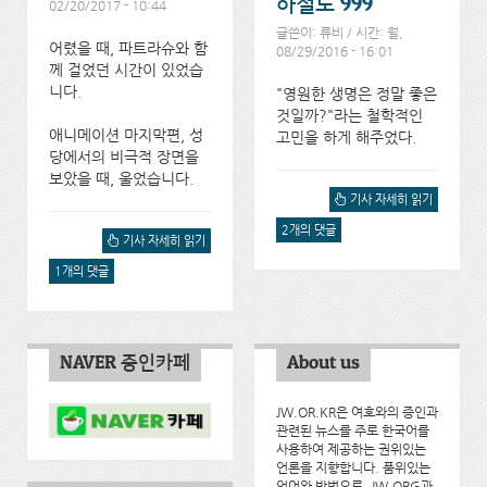
하철도 999
02/20/2017 - 10:44
글쓴이:
류비
/ 시간: 월,
어렸을 때, 파트라슈와 함
08/29/2016 - 16:01
께 걸었던 시간이 있었습
니다.
"영원한 생명은 정말 좋은
것일까?"라는 철학적인
애니메이션 마지막편, 성
고민을 하게 해주었다.
당에서의 비극적 장면을
보았을 때, 울었습니다.
국민학교 시절 사랑했던 TV
기사 자세히 읽기
만화, 은하철도 999에 대해
2개의 댓글
서
플랜더스의 개... 에 대해서
기사 자세히 읽기
1개의 댓글
NAVER 증인카페
About us
JW.OR.KR은 여호와의 증인과
관련된 뉴스를 주로 한국어를
사용하여 제공하는 권위있는
언론을 지향합니다. 품위있는
언어와 방법으로, JW.ORG과