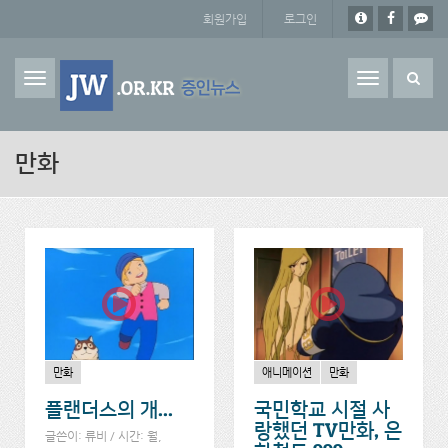
주요 콘텐츠로 건너뛰기
회원가입
로그인
Toggle
navigation
만화
만화
애니메이션
만화
플랜더스의 개...
국민학교 시절 사
랑했던 TV만화, 은
글쓴이:
류비
/ 시간: 월,