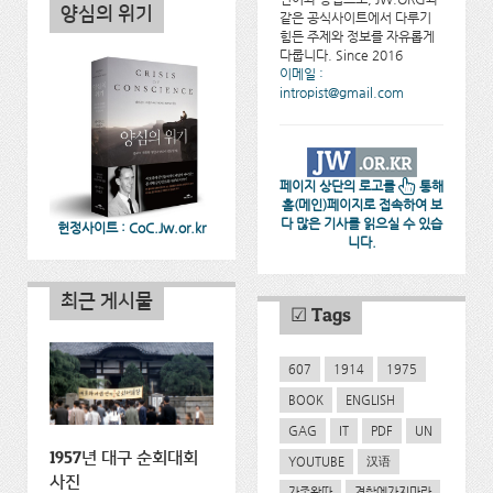
양심의 위기
같은 공식사이트에서 다루기
힘든 주제와 정보를 자유롭게
다룹니다. Since 2016
이메일 :
intropist@gmail.com
페이지 상단의 로고를
통해
홈(메인)페이지로 접속하여 보
다 많은 기사를 읽으실 수 있습
헌정사이트 : CoC.Jw.or.kr
니다.
최근 게시물
☑ Tags
607
1914
1975
BOOK
ENGLISH
GAG
IT
PDF
UN
1957년 대구 순회대회
YOUTUBE
汉语
사진
가족왕따
경찰에가지마라