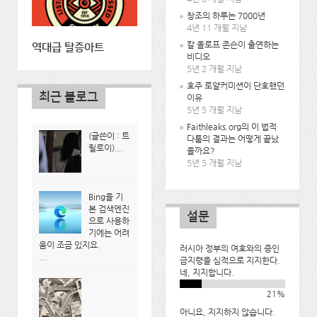
창조의 하루는 7000년
4년 11 개월 지남
칼 올로프 존슨이 출연하는
역대급 탈증아트
비디오
5년 2 개월 지남
호주 로얄커미션이 단호했던
최근 블로그
이유
5년 5 개월 지남
Faithleaks.org의 이 법적
(글쓴이 : 트
다툼의 결과는 어떻게 끝났
릴로이)...
을까요?
5년 5 개월 지남
Bing을 기
본 검색엔진
설문
으로 사용하
기에는 어려
움이 조금 있지요.
러시아 정부의 여호와의 증인
...
금지령을 심적으로 지지한다.
네, 지지합니다.
21%
아니요, 지지하지 않습니다.