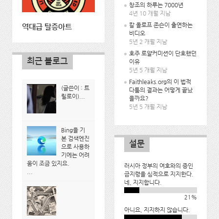
창조의 하루는 7000년
4년 10 개월 지남
칼 올로프 존슨이 출연하는
역대급 탈증아트
비디오
5년 2 개월 지남
호주 로얄커미션이 단호했던
최근 블로그
이유
5년 5 개월 지남
Faithleaks.org의 이 법적
(글쓴이 : 트
다툼의 결과는 어떻게 끝났
릴로이)...
을까요?
5년 5 개월 지남
Bing을 기
본 검색엔진
설문
으로 사용하
기에는 어려
움이 조금 있지요.
러시아 정부의 여호와의 증인
...
금지령을 심적으로 지지한다.
네, 지지합니다.
21%
아니요, 지지하지 않습니다.