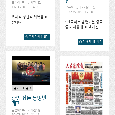
진
글쓴이:
류비
/ 시간: 토,
11/30/2019 - 14:00
글쓴이:
류비
/ 시간: 금,
11/29/2019 - 17:30
육체적 정신적 회복을 바
5개국어로 발행되는 중국
랍니다.
종교 자유 옹호 매거진
고문당한 여호와의 증인 선
기사 자세히 읽기
교인들, 중국을 떠나에 대해
BITTER WINTER - 중국의
기사 자세히 읽기
서
종교자유를 위한 다국어 매
거진에 대해서
중국
타종교
증인 잡는 동방번
개파
글쓴이:
류비
/ 시간: 월,
10/03/2016 - 21:41