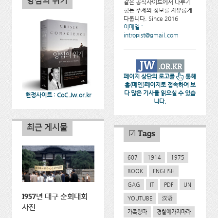
양심의 위기
같은 공식사이트에서 다루기
힘든 주제와 정보를 자유롭게
다룹니다. Since 2016
이메일 :
intropist@gmail.com
페이지 상단의 로고를
통해
홈(메인)페이지로 접속하여 보
다 많은 기사를 읽으실 수 있습
헌정사이트 : CoC.Jw.or.kr
니다.
최근 게시물
☑ Tags
607
1914
1975
BOOK
ENGLISH
GAG
IT
PDF
UN
1957년 대구 순회대회
YOUTUBE
汉语
사진
가족왕따
경찰에가지마라