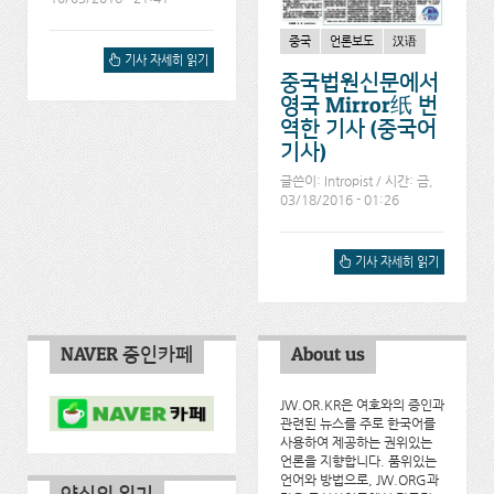
중국
언론보도
汉语
증인 잡는 동방번개파에 대
기사 자세히 읽기
해서
중국법원신문에서
영국 Mirror纸 번
역한 기사 (중국어
기사)
글쓴이:
Intropist
/ 시간: 금,
03/18/2016 - 01:26
중국법원신문에서 영국
기사 자세히 읽기
MIRROR纸 번역한 기사
(중국어기사)에 대해서
NAVER 증인카페
About us
JW.OR.KR은 여호와의 증인과
관련된 뉴스를 주로 한국어를
사용하여 제공하는 권위있는
언론을 지향합니다. 품위있는
언어와 방법으로, JW.ORG과