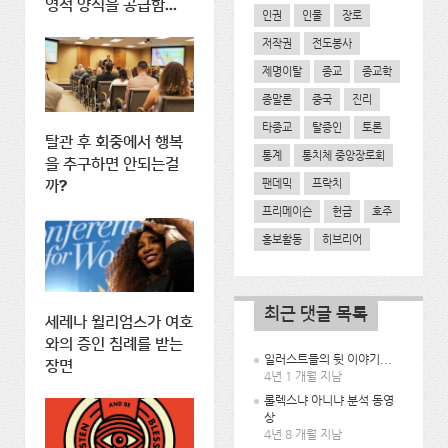
영적 양식을 공급함...
인권
인물
장로
저작권
전도봉사
제명이탈
종교
종교학
종말론
중국
진리
타종교
탈증인
토론
탈관 후 회중에서 행복
통계
통치체 중앙장로회
을 추구하면 안되는걸
팬데믹
프락치
까?
프리메이슨
헌금
호주
홍보활동
히브리어
최근 댓글 목록
세레나 윌리엄스가 여호
와의 증인 침례를 받는
일러스트들의 뒷 이야기...
장면
4년 1 개월 지남
롤렉스냐 아니냐 분석 동영
상
4년 8 개월 지남