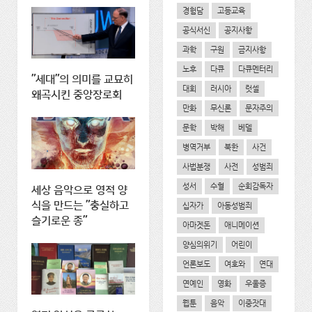
경험담
고등교육
공식서신
공지사항
과학
구원
금지사항
노후
다큐
다큐멘터리
"세대"의 의미를 교묘히
대회
러시아
럿셀
왜곡시킨 중앙장로회
만화
무신론
문자주의
문학
박해
베델
병역거부
북한
사건
사법분쟁
사전
성범죄
성서
수혈
순회감독자
세상 음악으로 영적 양
식을 만드는 "충실하고
십자가
아동성범죄
슬기로운 종"
아마겟돈
애니메이션
양심의위기
어린이
언론보도
여호와
연대
연예인
영화
우울증
웹툰
음악
이중잣대