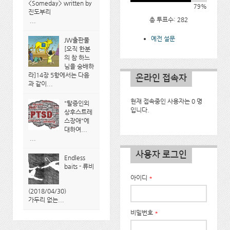
<Someday> written by
79%
진도부리
총 투표수: 282
...
예전 설문
JW출판물
[오직 한분
의 참 하느
님을 숭배하
라]14장 5항에서는 다음
온라인 접속자
과 같이...
현재 접속중인 사용자는 0 명
"탈증인외
입니다.
상후스트레
스장애"에
대하여...
...
사용자 로그인
Endless
baits - 류비
아이디
*
(2018/04/30)
가두리 없는...
비밀번호
*