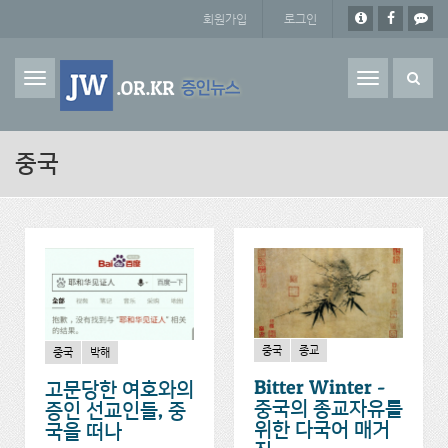
주요 콘텐츠로 건너뛰기
회원가입
로그인
Toggle
navigation
중국
중국
종교
중국
박해
Bitter Winter -
고문당한 여호와의
중국의 종교자유를
증인 선교인들, 중
위한 다국어 매거
국을 떠나