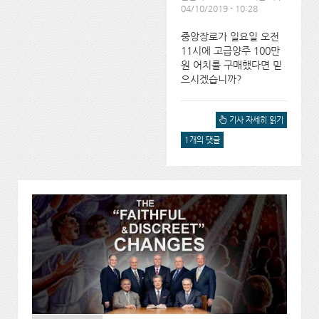
04/10/2019 - 10:28
중앙장로가 일요일 오전
11시에 고급양주 100만
원 어치를 구매했다면 믿
으시겠습니까?
중앙장로 모리스 형님 고급
기사 자세히 읽기
양주 대량구매 사건에 대해
1개의 댓글
서