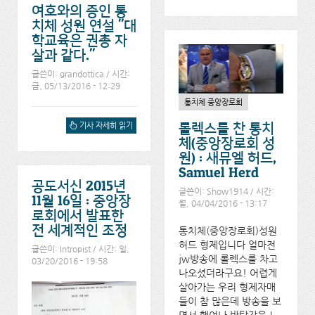
서
여호와의 증인 통
치체 성원 연설 "대
학교육은 권총 자
살과 같다."
글쓴이:
grandottica
/ 시간:
금, 05/13/2016 - 12:29
통치체 중앙장로회
롤렉스를 찬 통치
여호와의 증인 통치체 성원
기사 자세히 읽기
연설 "대학교육은 권총 자살
체(중앙장로회 성
과 같다." 에 대해서
원) : 새뮤엘 허드,
Samuel Herd
공도서신 2015년
글쓴이:
Show1914
/ 시간:
11월 16일 : 중앙장
월, 04/04/2016 - 13:17
로회에서 발표한
전 세계적인 조정
통치체(중앙장로회)성원
허드 형제입니다 얼마전
글쓴이:
Intropist
/ 시간: 일,
jw방송에 롤렉스를 차고
03/20/2016 - 19:58
나오셨더라구요! 어렵게
살아가는 우리 형제자매
들이 참 많은데 방송을 보
면서 행여나 박탈감을 느