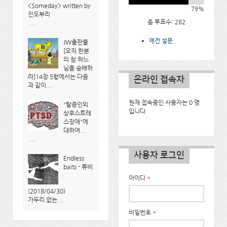
<Someday> written by
79%
진도부리
총 투표수: 282
...
예전 설문
JW출판물
[오직 한분
의 참 하느
님을 숭배하
라]14장 5항에서는 다음
온라인 접속자
과 같이...
현재 접속중인 사용자는 0 명
"탈증인외
입니다.
상후스트레
스장애"에
대하여...
...
사용자 로그인
Endless
baits - 류비
아이디
*
(2018/04/30)
가두리 없는...
비밀번호
*