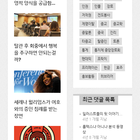
영적 양식을 공급함...
인권
인물
장로
저작권
전도봉사
제명이탈
종교
종교학
종말론
중국
진리
타종교
탈증인
토론
탈관 후 회중에서 행복
통계
통치체 중앙장로회
을 추구하면 안되는걸
팬데믹
프락치
까?
프리메이슨
헌금
호주
홍보활동
히브리어
최근 댓글 목록
세레나 윌리엄스가 여호
와의 증인 침례를 받는
일러스트들의 뒷 이야기...
장면
4년 1 개월 지남
롤렉스냐 아니냐 분석 동영
상
4년 8 개월 지남