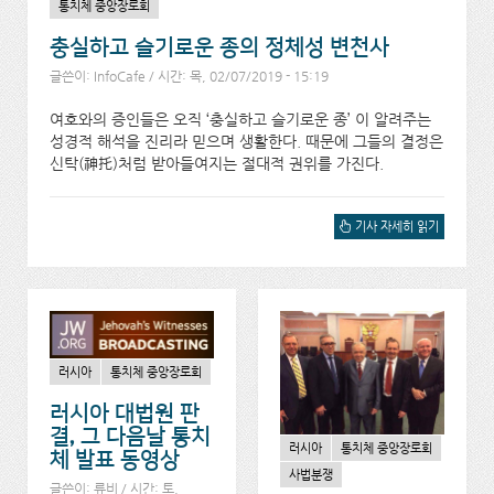
통치체 중앙장로회
충실하고 슬기로운 종의 정체성 변천사
글쓴이:
InfoCafe
/ 시간: 목, 02/07/2019 - 15:19
여호와의 증인들은 오직 ‘충실하고 슬기로운 종’ 이 알려주는
성경적 해석을 진리라 믿으며 생활한다. 때문에 그들의 결정은
신탁(神托)처럼 받아들여지는 절대적 권위를 가진다.
충실하고 슬기로운 종의 정
기사 자세히 읽기
체성 변천사에 대해서
러시아
통치체 중앙장로회
러시아 대법원 판
결, 그 다음날 통치
러시아
통치체 중앙장로회
체 발표 동영상
사법분쟁
글쓴이:
류비
/ 시간: 토,