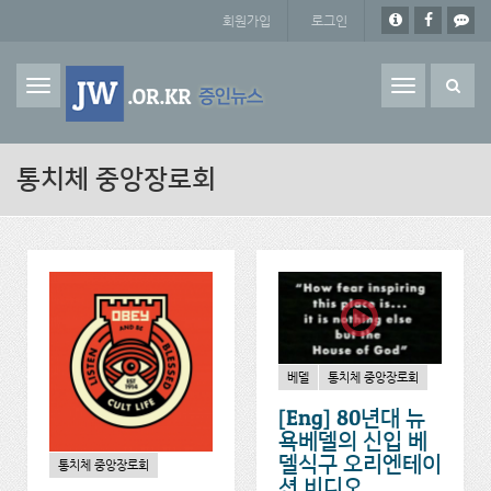
주요 콘텐츠로 건너뛰기
회원가입
로그인
Toggle
navigation
통치체 중앙장로회
베델
통치체 중앙장로회
[Eng] 80년대 뉴
욕베델의 신입 베
델식구 오리엔테이
통치체 중앙장로회
션 비디오