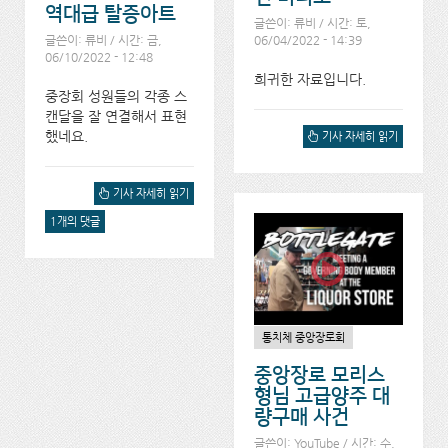
역대급 탈증아트
글쓴이:
류비
/ 시간: 토,
글쓴이:
류비
/ 시간: 금,
06/04/2022 - 14:39
06/10/2022 - 12:48
희귀한 자료입니다.
중장회 성원들의 각종 스
캔달을 잘 연결해서 표현
했네요.
[ENG] 80년대 뉴욕베델의
기사 자세히 읽기
신입 베델식구 오리엔테이
션 비디오에 대해서
역대급 탈증아트에 대해서
기사 자세히 읽기
1개의 댓글
통치체 중앙장로회
중앙장로 모리스
형님 고급양주 대
량구매 사건
글쓴이:
YouTube
/ 시간: 수,