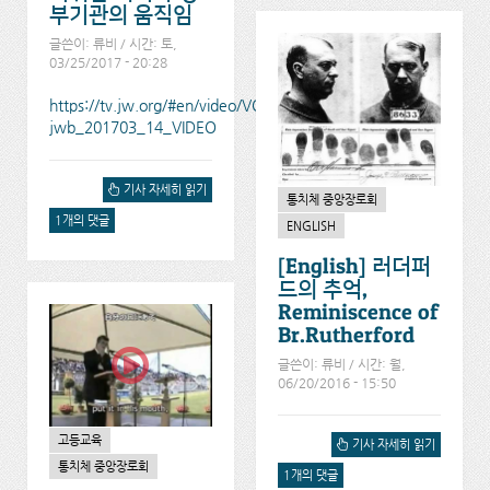
부기관의 움직임
글쓴이:
류비
/ 시간: 토,
03/25/2017 - 20:28
https://tv.jw.org/#en/video/VODOurOrganization/pub-
jwb_201703_14_VIDEO
[한글번역] 여호와의 증인을
기사 자세히 읽기
통치체 중앙장로회
금지하기위한 러시아 정부
1개의 댓글
기관의 움직임에 대해서
ENGLISH
[English] 러더퍼
드의 추억,
Reminiscence of
Br.Rutherford
글쓴이:
류비
/ 시간: 월,
06/20/2016 - 15:50
고등교육
[ENGLISH] 러더퍼드의 추
기사 자세히 읽기
억, REMINISCENCE OF
통치체 중앙장로회
1개의 댓글
BR.RUTHERFORD에 대해