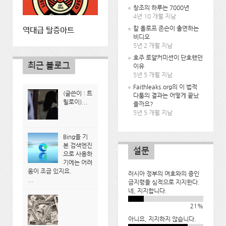
창조의 하루는 7000년
4년 10 개월 지남
칼 올로프 존슨이 출연하는
역대급 탈증아트
비디오
5년 2 개월 지남
호주 로얄커미션이 단호했던
최근 블로그
이유
5년 5 개월 지남
Faithleaks.org의 이 법적
(글쓴이 : 트
다툼의 결과는 어떻게 끝났
릴로이)...
을까요?
5년 5 개월 지남
Bing을 기
본 검색엔진
설문
으로 사용하
기에는 어려
움이 조금 있지요.
러시아 정부의 여호와의 증인
...
금지령을 심적으로 지지한다.
네, 지지합니다.
21%
아니요, 지지하지 않습니다.