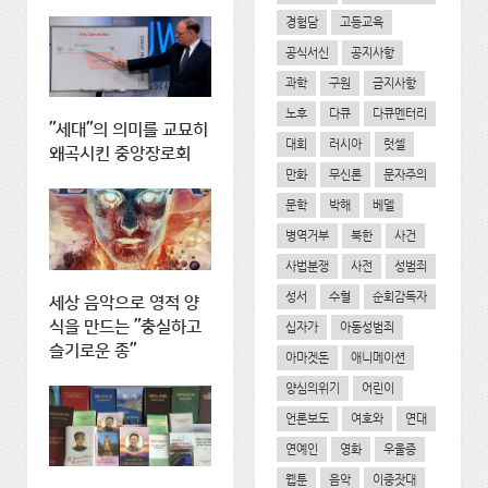
경험담
고등교육
공식서신
공지사항
과학
구원
금지사항
노후
다큐
다큐멘터리
"세대"의 의미를 교묘히
대회
러시아
럿셀
왜곡시킨 중앙장로회
만화
무신론
문자주의
문학
박해
베델
병역거부
북한
사건
사법분쟁
사전
성범죄
성서
수혈
순회감독자
세상 음악으로 영적 양
식을 만드는 "충실하고
십자가
아동성범죄
슬기로운 종"
아마겟돈
애니메이션
양심의위기
어린이
언론보도
여호와
연대
연예인
영화
우울증
웹툰
음악
이중잣대