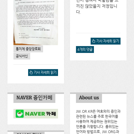
끼진 않았을지 걱정입니
다.
롤렉스를 찬 통치체(중앙장
기사 자세히 읽기
로회 성원) : 새뮤엘 허드,
통치체 중앙장로회
4개의 댓글
SAMUEL HERD에 대해서
공식서신
공도서신 2015년 11월 16
기사 자세히 읽기
일 : 중앙장로회에서 발표한
전 세계적인 조정에 대해서
NAVER 증인카페
About us
JW.OR.KR은 여호와의 증인과
관련된 뉴스를 주로 한국어를
사용하여 제공하는 권위있는
언론을 지향합니다. 품위있는
언어와 방법으로, JW.ORG과