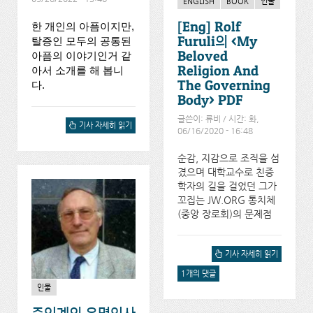
ENGLISH
BOOK
인물
[Eng] Rolf
한 개인의 아픔이지만, 
Furuli의 <My
탈증인 모두의 공통된 
Beloved
아픔의 이야기인거 같
Religion And
아서 소개를 해 봅니
The Governing
다.
Body> PDF
글쓴이:
류비
/ 시간: 화,
크레용, 장진구님 이야기...
기사 자세히 읽기
06/16/2020 - 16:48
에 대해서
순감, 지감으로 조직을 섬
겼으며 대학교수로 친증
학자의 길을 걸었던 그가
꼬집는 JW.ORG 통치체
(중앙 장로회)의 문제점
[ENG] ROLF FURULI의
기사 자세히 읽기
PDF에 대해서
1개의 댓글
인물