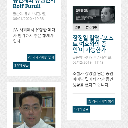
증인계의 유명인사
Rolf Furuli
글쓴이:
류비
/ 시간: 월,
06/01/2020 - 10:38
인물
병역거부
JW 사회에서 유명한 데다
가 인기까지 좋은 형제가
장정일 칼럼-'포스
있다.
트 여호와의 증
인'이 가능한가
글쓴이:
국내언론
/ 시간: 화,
증인계의 유명인사 ROLF
기사 자세히 읽기
FURULI 에 대해서
02/12/2019 - 11:43
3개의 댓글
소설가 장정일 님은 증인
어머님 밑에서 잠깐 증인
생활을 했다고 합니다.
장정일 칼럼-'포스트 여호와
기사 자세히 읽기
의 증인'이 가능한가 에 대해
1개의 댓글
서