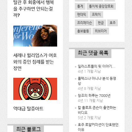
탈관 후 회중에서 행복
통계
통치체 중앙장로회
을 추구하면 안되는걸
팬데믹
프락치
까?
프리메이슨
헌금
호주
홍보활동
히브리어
최근 댓글 목록
세레나 윌리엄스가 여호
와의 증인 침례를 받는
일러스트들의 뒷 이야기...
장면
4년 1 개월 지남
롤렉스냐 아니냐 분석 동영
상
4년 8 개월 지남
창조의 하루는 7000년
4년 11 개월 지남
칼 올로프 존슨이 출연하는
역대급 탈증아트
비디오
5년 2 개월 지남
호주 로얄커미션이 단호했던
최근 블로그
이유