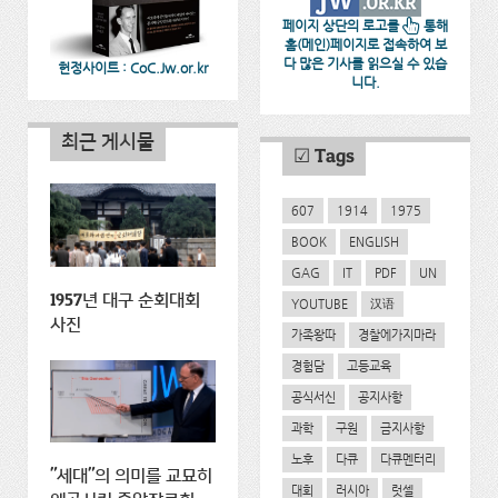
페이지 상단의 로고를
통해
홈(메인)페이지로 접속하여 보
다 많은 기사를 읽으실 수 있습
헌정사이트 : CoC.Jw.or.kr
니다.
최근 게시물
☑ Tags
607
1914
1975
BOOK
ENGLISH
GAG
IT
PDF
UN
1957년 대구 순회대회
YOUTUBE
汉语
사진
가족왕따
경찰에가지마라
경험담
고등교육
공식서신
공지사항
과학
구원
금지사항
노후
다큐
다큐멘터리
"세대"의 의미를 교묘히
대회
러시아
럿셀