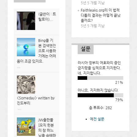
5년 5 개월 지남
Faithleaks.org의 이 법적
(글쓴이 : 트
다툼의 결과는 어떻게 끝났
릴로이)...
을까요?
5년 5 개월 지남
Bing을 기
본 검색엔진
설문
으로 사용하
기에는 어려
움이 조금 있지요.
러시아 정부의 여호와의 증인
...
금지령을 심적으로 지지한다.
네, 지지합니다.
21%
아니요, 지지하지 않습니다.
<Someday> written by
79%
진도부리
총 투표수: 282
...
예전 설문
JW출판물
[오직 한분
의 참 하느
님을 숭배하