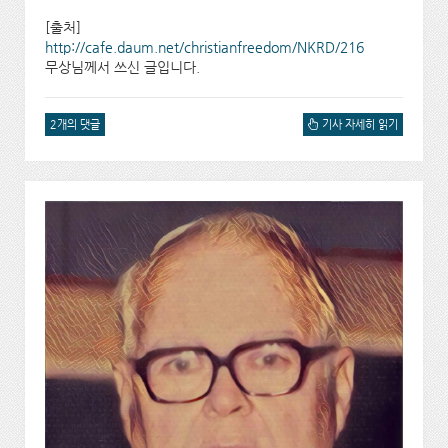
[출처]
http://cafe.daum.net/christianfreedom/NKRD/216
무상님께서 쓰신 글입니다.
2개의 댓글
한국 베델 - 이방준 형제 이
기사 자세히 읽기
야기에 대해서