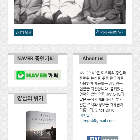
2개의 댓글
초대 한국 지부감독자 도널
기사 자세히 읽기
드 스틸 형제에 대한 회상에
대해서
NAVER 증인카페
About us
JW.OR.KR은 여호와의 증인과
관련된 뉴스를 주로 한국어를
사용하여 제공하는 권위있는
언론을 지향합니다. 품위있는
언어와 방법으로, JW.ORG과
양심의 위기
같은 공식사이트에서 다루기
힘든 주제와 정보를 자유롭게
다룹니다. Since 2016
이메일 :
intropist@gmail.com