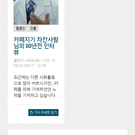
탈증인
인물
카페지기 차칸사람
님의 10년전 인터
뷰
글쓴이:
InfoCafe
/ 시간: 수,
05/31/2017 - 12:09
최근에는 다른 사회활동
으로 많이 바쁘시지만, i카
페를 위해 기여하셨던 노
력을 기억하고 싶습니다.
카페지기 차칸사람님의 10
기사 자세히 읽기
년전 인터뷰에 대해서