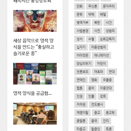
왜곡시킨 중앙장로회
만화
무신론
문자주의
문학
박해
베델
병역거부
북한
사건
사법분쟁
사전
성범죄
성서
수혈
순회감독자
세상 음악으로 영적 양
식을 만드는 "충실하고
십자가
아동성범죄
슬기로운 종"
아마겟돈
애니메이션
양심의위기
어린이
언론보도
여호와
연대
연예인
영화
우울증
웹툰
음악
이중잣대
영적 양식을 공급함...
인권
인물
장로
저작권
전도봉사
제명이탈
종교
종교학
종말론
중국
진리
타종교
탈증인
토론