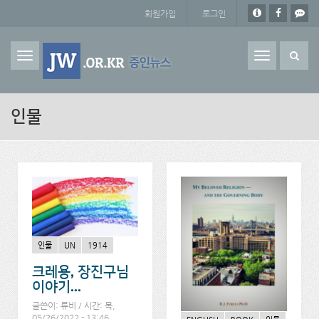
주요 콘텐츠로 건너뛰기
회원가입
로그인
Toggle
navigation
인물
인물
UN
1914
크레용, 장진구님
이야기...
글쓴이:
류비
/ 시간: 목,
05/26/2022 - 13:46