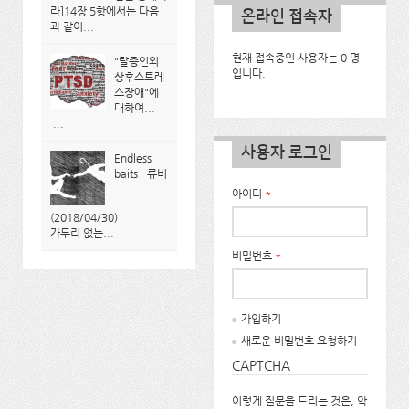
라]14장 5항에서는 다음
온라인 접속자
과 같이...
현재 접속중인 사용자는 0 명
"탈증인외
입니다.
상후스트레
스장애"에
대하여...
...
사용자 로그인
Endless
baits - 류비
아이디
*
(2018/04/30)
가두리 없는...
비밀번호
*
가입하기
새로운 비밀번호 요청하기
CAPTCHA
이렇게 질문을 드리는 것은, 악