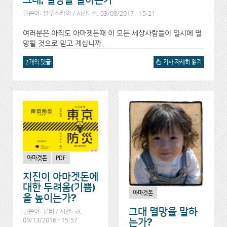
그대, 멸망을 말하는가
글쓴이:
블루스카이
/ 시간: 수, 03/08/2017 - 15:21
여러분은 아직도 아마겟돈때 이 모든 세상사람들이 일시에 멸
망될 것으로 믿고 계십니까.
2개의 댓글
그대, 멸망을 말하는가에 대
기사 자세히 읽기
해서
아마겟돈
PDF
지진이 아마겟돈에
대한 두려움(기쁨)
아마겟돈
을 높이는가?
그대 멸망을 말하
글쓴이:
류비
/ 시간: 화,
09/13/2016 - 15:57
는가?