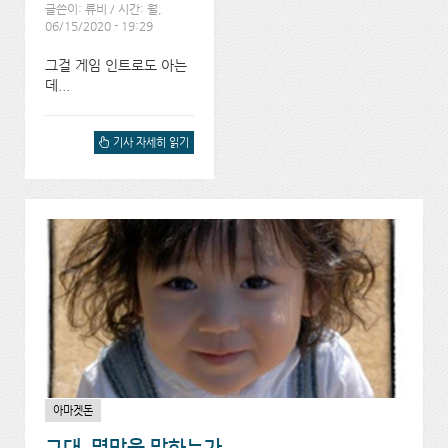
글쓴이:
류비
/ 시간: 월,
06/15/2020 - 19:29
그걸 게임 인트로도 아는
데...
WAR... WAR NEVER
기사 자세히 읽기
CHANGES.에 대해서
아마겟돈