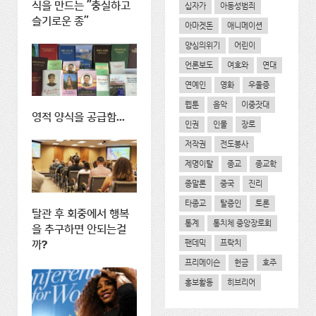
식을 만드는 "충실하고
십자가
아동성범죄
슬기로운 종"
아마겟돈
애니메이션
양심의위기
어린이
언론보도
여호와
연대
연예인
영화
우울증
웹툰
음악
이중잣대
영적 양식을 공급함...
인권
인물
장로
저작권
전도봉사
제명이탈
종교
종교학
종말론
중국
진리
타종교
탈증인
토론
탈관 후 회중에서 행복
통계
통치체 중앙장로회
을 추구하면 안되는걸
팬데믹
프락치
까?
프리메이슨
헌금
호주
홍보활동
히브리어