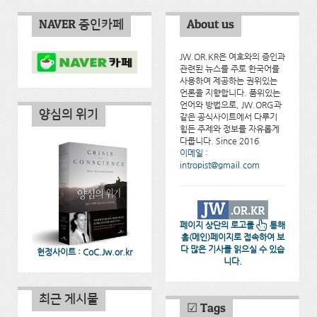
NAVER 증인카페
About us
JW.OR.KR은 여호와의 증인과
관련된 뉴스를 주로 한국어를
사용하여 제공하는 권위있는
언론을 지향합니다. 품위있는
언어와 방법으로, JW.ORG과
양심의 위기
같은 공식사이트에서 다루기
힘든 주제와 정보를 자유롭게
다룹니다. Since 2016
이메일 :
intropist@gmail.com
페이지 상단의 로고를
통해
홈(메인)페이지로 접속하여 보
다 많은 기사를 읽으실 수 있습
헌정사이트 : CoC.Jw.or.kr
니다.
최근 게시물
☑ Tags