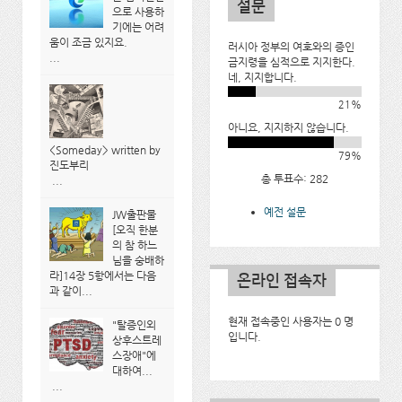
설문
으로 사용하
기에는 어려
움이 조금 있지요.
러시아 정부의 여호와의 증인
...
금지령을 심적으로 지지한다.
네, 지지합니다.
21%
아니요, 지지하지 않습니다.
<Someday> written by
79%
진도부리
총 투표수: 282
...
예전 설문
JW출판물
[오직 한분
의 참 하느
님을 숭배하
라]14장 5항에서는 다음
온라인 접속자
과 같이...
현재 접속중인 사용자는 0 명
"탈증인외
입니다.
상후스트레
스장애"에
대하여...
...