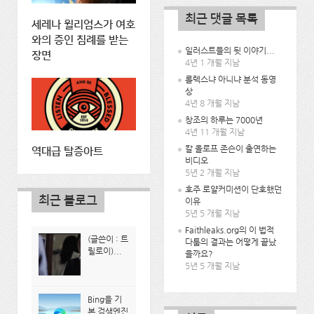
최근 댓글 목록
세레나 윌리엄스가 여호
와의 증인 침례를 받는
일러스트들의 뒷 이야기...
장면
4년 1 개월 지남
롤렉스냐 아니냐 분석 동영
상
4년 8 개월 지남
창조의 하루는 7000년
4년 11 개월 지남
칼 올로프 존슨이 출연하는
역대급 탈증아트
비디오
5년 2 개월 지남
호주 로얄커미션이 단호했던
최근 블로그
이유
5년 5 개월 지남
Faithleaks.org의 이 법적
(글쓴이 : 트
다툼의 결과는 어떻게 끝났
릴로이)...
을까요?
5년 5 개월 지남
Bing을 기
본 검색엔진