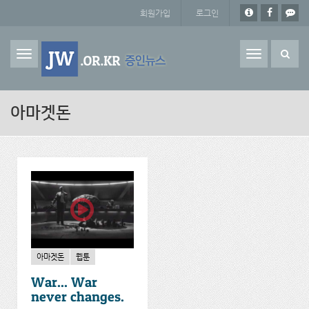
주요 콘텐츠로 건너뛰기
회원가입
로그인
Toggle
navigation
아마겟돈
아마겟돈
웹툰
War... War
never changes.