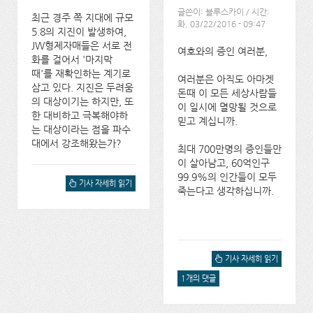
글쓴이:
블루스카이
/ 시간:
최근 경주 쪽 지대에 규모
화, 03/22/2016 - 09:47
5.8의 지진이 발생하여,
JW형제자매들은 서로 전
여호와의 증인 여러분,
화를 걸어서 '마지막
때'를 재확인하는 계기로
여러분은 아직도 아마겟
삼고 있다. 지진은 두려움
돈때 이 모든 세상사람들
의 대상이기는 하지만, 또
이 일시에 멸망될 것으로
한 대비하고 극복해야하
믿고 계십니까.
는 대상이라는 점을 파수
대에서 강조해왔는가?
최대 700만명의 증인들만
이 살아남고, 60억인구
99.9%의 인간들이 모두
지진이 아마겟돈에 대한 두
기사 자세히 읽기
죽는다고 생각하십니까.
려움(기쁨)을 높이는가?에
대해서
그대 멸망을 말하는가?에 대
기사 자세히 읽기
해서
1개의 댓글