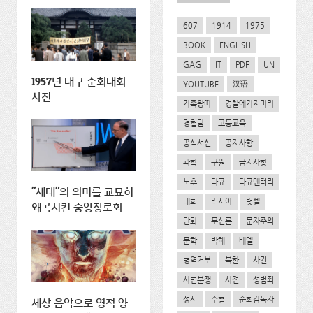
607
1914
1975
BOOK
ENGLISH
GAG
IT
PDF
UN
1957년 대구 순회대회
YOUTUBE
汉语
사진
가족왕따
경찰에가지마라
경험담
고등교육
공식서신
공지사항
과학
구원
금지사항
노후
다큐
다큐멘터리
"세대"의 의미를 교묘히
대회
러시아
럿셀
왜곡시킨 중앙장로회
만화
무신론
문자주의
문학
박해
베델
병역거부
북한
사건
사법분쟁
사전
성범죄
성서
수혈
순회감독자
세상 음악으로 영적 양