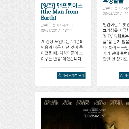
혹성탈출
[영화] 맨프롬어스
글쓴이:
류비
/ 시간
(the Man from
08/02/2017 - 11
Earth)
인간이란 무엇인
글쓴이:
류비
/ 시간: 금,
호기심을 자극
09/01/2017 - 13:11
절 TV 영화로는
제 감상 포인트는 "기존의
출"을 꼽지 않
믿음과 다른 어떤 것이 주
다. 아마도 국
어졌을 때, 지식인들이 보
가기 전에 흑백
여주는 반응"이었습니다.
았던 것 같기도
[영화] 맨프롬어스(THE
기사 자세히 읽기
혹성탈
기사
MAN FROM EARTH)에
대해서