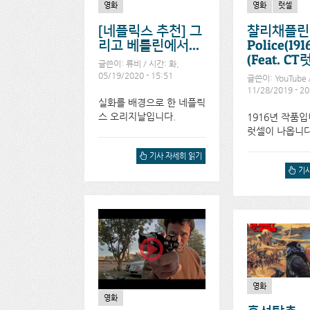
영화
영화
럿셀
[네플릭스 추천] 그
챨리채플린
리고 베를린에서...
Police(19
(Feat. CT
글쓴이:
류비
/ 시간: 화,
05/19/2020 - 15:51
글쓴이:
YouTube
11/28/2019 - 20
실화를 배경으로 한 네플릭
스 오리지날입니다.
1916년 작품입니
럿셀이 나옵니다
[네플릭스 추천] 그리고 베
기사 자세히 읽기
를린에서...에 대해서
챨리채
기사
POLI
(FEA
영화
영화