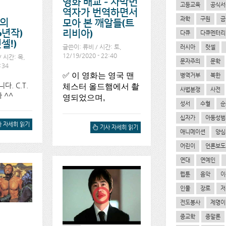
영화 배교 - 자막번
고등교육
공식서
역자가 번역하면서
과학
구원
금
의
모아 본 깨알들(트
16년작)
리비아)
다큐
다큐멘터리
럿셀!)
글쓴이:
류비
/ 시간: 토,
러시아
럿셀
12/19/2020 - 22:40
/ 시간: 목,
문자주의
문학
:34
✅ 이 영화는 영국 맨
병역거부
북한
다. C.T.
체스터 올드햄에서 촬
사법분쟁
사전
 ^^
영되었으며,
성서
수혈
순
십자가
아동성범
플린의
 자세히 읽기
영화 배교 - 자막번역자가
기사 자세히 읽기
애니메이션
양심
CE(1916년작)
번역하면서 모아 본 깨알들
T. CT럿셀!)에 대해서
(트리비아)에 대해서
어린이
언론보도
연대
연예인
웹툰
음악
이
인물
장로
저
전도봉사
제명이
종교학
종말론