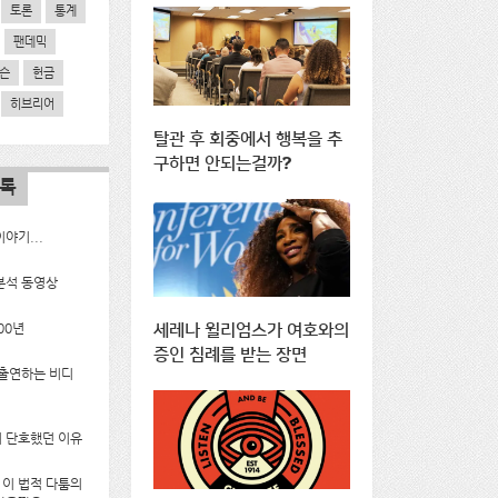
토론
통계
팬데믹
슨
헌금
히브리어
탈관 후 회중에서 행복을 추
구하면 안되는걸까?
목록
야기...
분석 동영상
00년
세레나 윌리엄스가 여호와의
증인 침례를 받는 장면
 출연하는 비디
 단호했던 이유
g의 이 법적 다툼의