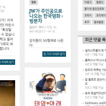
타종교
탈증인
영화
: 수,
통치체 중앙장로회
JW가 주인공으로
:59
나오는 한국영화 :
프락치
프리메이
가? 지적
방문자
호주
홍보활동
했던 어린시
글쓴이:
류비
/ 시간: 수,
 "혹성탈
04/19/2017 - 14:10
을 수 없습니
민학교 들어
최근 댓글 
강지환이 JW형제로 나온
TV로도 보
다.
 합니다.
일러스트들의 뒷 이
JW가 주인공으로 나오는 한
기사 자세히 읽기
4년 1 개월 지남
국영화 : 방문자에 대해서
롤렉스냐 아니냐 
출에 대해서
 자세히 읽기
4년 8 개월 지남
창조의 하루는 70
4년 10 개월 지남
칼 올로프 존슨이
오
5년 2 개월 지남
호주 로얄커미션이
5년 5 개월 지남
Faithleaks.or