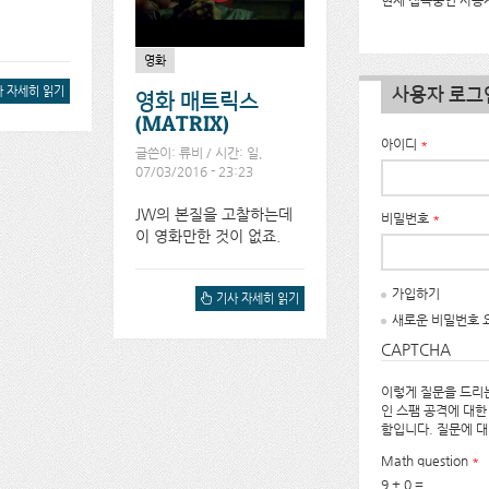
현재 접속중인 사용자
영화
사용자 로그
다룬 덴마크 영화 :
 자세히 읽기
영화 매트릭스
ERDENER에 대해서
(MATRIX)
아이디
*
글쓴이:
류비
/ 시간: 일,
07/03/2016 - 23:23
JW의 본질을 고찰하는데
비밀번호
*
이 영화만한 것이 없죠.
가입하기
영화 매트릭스(MATRIX)에
기사 자세히 읽기
대해서
새로운 비밀번호 
CAPTCHA
이렇게 질문을 드리는
인 스팸 공격에 대한
함입니다. 질문에 
Math question
*
9 + 0 =