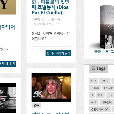
화 - 파블로의 첫번
째 호별봉사 (Dios
Por El Cuello)
글쓴이:
류비
/ 시간: 목,
07/22/2021 - 22:27
 한글자막처
당신의 첫번째 호별방문은
어땠나요?
입니다.
헌정사이트 : CoC
여호와의 증인 어린이를 그
기사 자세히 읽기
린 단편 영화 - 파블로의 첫
번째 호별봉사 (DIOS POR
 영화 - 2017년작
 자세히 읽기
EL CUELLO)에 대해서
STASY 한글자막처리
☑ Tags
)에 대해서
607
1914
BOOK
ENGLIS
IT
PDF
UN
汉语
가족왕따
영화
경찰에가지마라