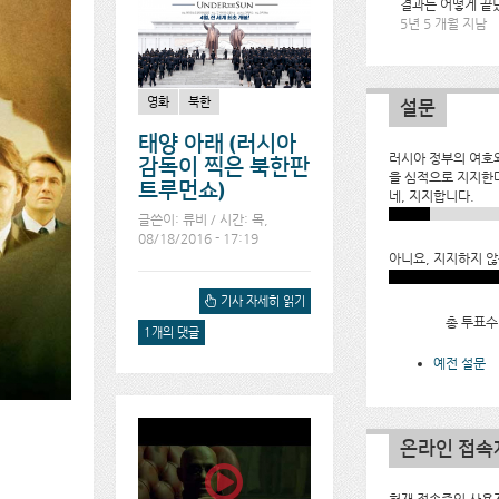
결과는 어떻게 끝
5년 5 개월 지남
영화
북한
설문
태양 아래 (러시아
러시아 정부의 여호
감독이 찍은 북한판
을 심적으로 지지한
트루먼쇼)
네, 지지합니다.
글쓴이:
류비
/ 시간: 목,
08/18/2016 - 17:19
아니요, 지지하지 않
태양 아래 (러시아 감독이
기사 자세히 읽기
찍은 북한판 트루먼쇼)에 대
총 투표수:
1개의 댓글
해서
예전 설문
온라인 접속