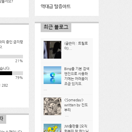
났을까요?
역대급 탈증아트
최근 블로그
와의 증인 금지령
(글쓴이 : 트릴로
다.
이)...
21%
습니다.
Bing을 기본 검색
엔진으로 사용하
79%
기에는 어려움이
조금 있지요.
 282
...
<Someday>
written by 진도
부리
...
자
JW출판물 [오직
한분의 참 하느님