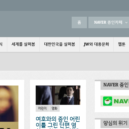
홈
NAVER 증인카페
식
세계를 살펴봄
대한민국을 살펴봄
JW와 대중문화
웹툰
NAVER 증
어린이
영화
여호와의 증인 어린
양심의 위기
이를 그린 단편 영