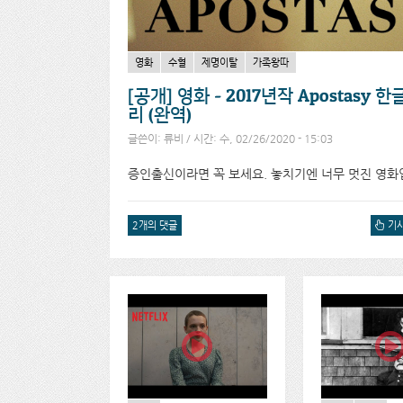
영화
수혈
제명이탈
가족왕따
[공개] 영화 - 2017년작 Apostasy
리 (완역)
글쓴이:
류비
/ 시간: 수, 02/26/2020 - 15:03
증인출신이라면 꼭 보세요. 놓치기엔 너무 멋진 영화
2개의 댓글
[공개]
기사
APO
(완역