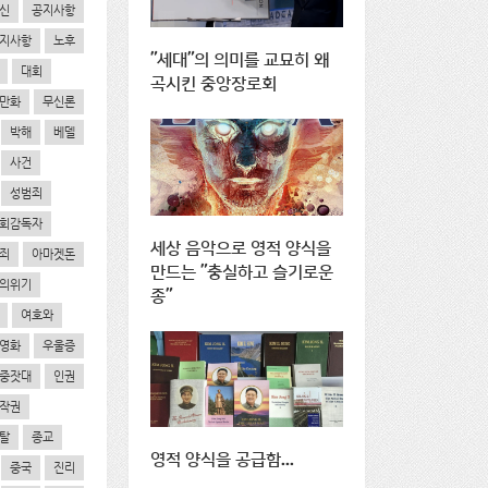
신
공지사항
지사항
노후
"세대"의 의미를 교묘히 왜
대회
곡시킨 중앙장로회
만화
무신론
박해
베델
사건
성범죄
회감독자
세상 음악으로 영적 양식을
죄
아마겟돈
만드는 "충실하고 슬기로운
의위기
종"
여호와
영화
우울증
중잣대
인권
작권
탈
종교
영적 양식을 공급함...
중국
진리