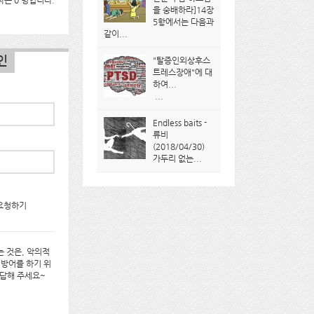
는 0 명입니다.
을 숭배하라]14장
5항에서는 다음과
같이...
인
"탈증인외상후스
트레스장애"에 대
하여...
...
Endless baits -
류비
(2018/04/30)
가두리 없는...
요청하기
 것은, 악의적
 방어를 하기 위
대답해 주세요~