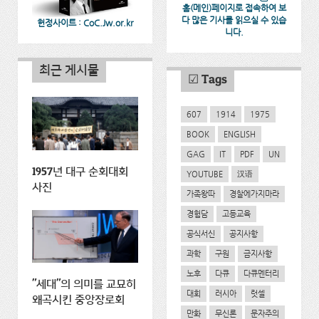
홈(메인)페이지로 접속하여 보
다 많은 기사를 읽으실 수 있습
헌정사이트 : CoC.Jw.or.kr
니다.
최근 게시물
☑ Tags
607
1914
1975
BOOK
ENGLISH
GAG
IT
PDF
UN
1957년 대구 순회대회
YOUTUBE
汉语
사진
가족왕따
경찰에가지마라
경험담
고등교육
공식서신
공지사항
과학
구원
금지사항
노후
다큐
다큐멘터리
"세대"의 의미를 교묘히
대회
러시아
럿셀
왜곡시킨 중앙장로회
만화
무신론
문자주의