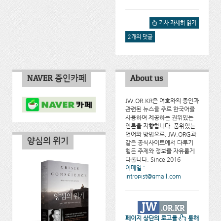
미성년자 성추행범 JW 조정
기사 자세히 읽기
자 장로는 반성했는가?에 대
2개의 댓글
해서
NAVER 증인카페
About us
JW.OR.KR은 여호와의 증인과
관련된 뉴스를 주로 한국어를
사용하여 제공하는 권위있는
언론을 지향합니다. 품위있는
언어와 방법으로, JW.ORG과
양심의 위기
같은 공식사이트에서 다루기
힘든 주제와 정보를 자유롭게
다룹니다. Since 2016
이메일 :
intropist@gmail.com
페이지 상단의 로고를
통해