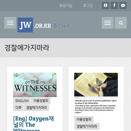
주요 콘텐츠로 건너뛰기
회원가입
로그인
Toggle
navigation
경찰에가지마라
ENGLISH
아동성범죄
다큐
경찰에가지마라
[Eng] Oxygen채
아동성범죄
널의 The
경찰에가지마라
Witnesses