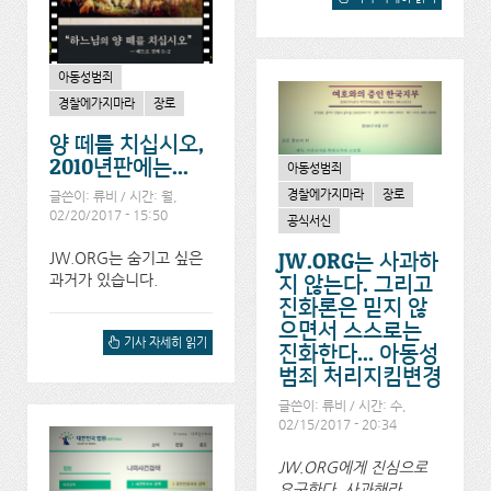
의 증인" 정책의 문제점에
대해서
아동성범죄
경찰에가지마라
장로
양 떼를 치십시오,
2010년판에는...
아동성범죄
경찰에가지마라
장로
글쓴이:
류비
/ 시간: 월,
02/20/2017 - 15:50
공식서신
JW.ORG는 숨기고 싶은
JW.ORG는 사과하
과거가 있습니다.
지 않는다. 그리고
진화론은 믿지 않
으면서 스스로는
양 떼를 치십시오, 2010년
기사 자세히 읽기
진화한다... 아동성
판에는...에 대해서
범죄 처리지킴변경
글쓴이:
류비
/ 시간: 수,
02/15/2017 - 20:34
JW.ORG에게 진심으로
요구한다. 사과해라...