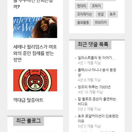
을 추구하면 안되는걸
팬데믹
프락치
까?
프리메이슨
헌금
호주
홍보활동
히브리어
최근 댓글 목록
세레나 윌리엄스가 여호
와의 증인 침례를 받는
일러스트들의 뒷 이야기...
장면
4년 1 개월 지남
롤렉스냐 아니냐 분석 동영
상
4년 8 개월 지남
창조의 하루는 7000년
4년 10 개월 지남
칼 올로프 존슨이 출연하는
역대급 탈증아트
비디오
5년 2 개월 지남
호주 로얄커미션이 단호했던
최근 블로그
이유
5년 5 개월 지남