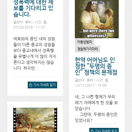
성폭력에 대한 제
보를 기다리고 있
습니다.
글쓴이:
류비
/ 시간: 월,
07/23/2018 - 11:57
여호와의 증인 내의 성원
아동성범죄
들이 다른 종교의 성원들
경찰에가지마라
보다 종교내에서 성폭행
을 유별나게 더 많이 저지
현역 어머님도 인
른다고 생각하지는 않습
정한 "두명의 증
니다. 하지만...
인" 정책의 문제점
글쓴이:
류비
/ 시간: 월,
"그것이 알고 싶다"에서는
기사 자세히 읽기
12/11/2017 - 14:00
종교내 성폭력에 대한 제보
를 기다리고 있습니다.에 대
네, 그 나쁜 형제가 우리
해서
애기 자매에게 한 짓을 보
았습니다...
... 그런데, 두명의 증인은
있었나요?
현역 어머님도 인정한 "두명
기사 자세히 읽기