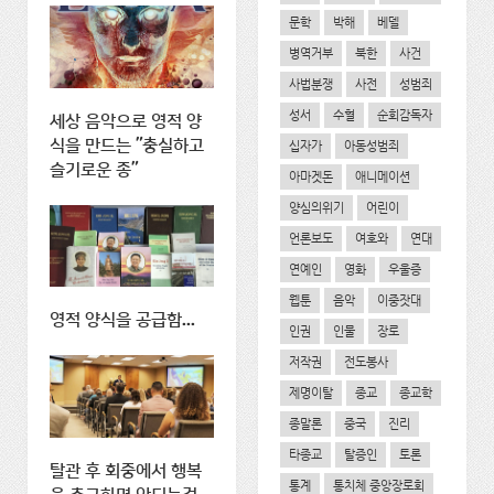
문학
박해
베델
병역거부
북한
사건
사법분쟁
사전
성범죄
성서
수혈
순회감독자
세상 음악으로 영적 양
식을 만드는 "충실하고
십자가
아동성범죄
슬기로운 종"
아마겟돈
애니메이션
양심의위기
어린이
언론보도
여호와
연대
연예인
영화
우울증
웹툰
음악
이중잣대
영적 양식을 공급함...
인권
인물
장로
저작권
전도봉사
제명이탈
종교
종교학
종말론
중국
진리
타종교
탈증인
토론
탈관 후 회중에서 행복
통계
통치체 중앙장로회