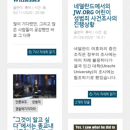
네덜란드에서의
글쓴이:
류비
/ 시간: 화,
JW.ORG 어린이
02/11/2020 - 20:06
성범죄 사건조사의
많이 기다렸던, 그리고 많
진행상황
은 사람들이 공감했던 바
글쓴이:
류비
/ 시간: 금,
로 그 다큐
01/24/2020 - 16:21
네덜란드 여호와의 증인
[ENG] OXYGEN채널의
기사 자세히 읽기
조직은 정부의 조사에는
THE WITNESSES에 대해서
여러 차례 불응하다가
결국 민간 대학(Utrecht
University)의 조사에는
협조하기로 했었습니다.
네덜란드에서의 JW.ORG
기사 자세히 읽기
어린이 성범죄 사건조사의
언론보도
성범죄
2개의 댓글
진행상황에 대해서
경찰에가지마라
"그것이 알고 싶
다"에서는 종교내