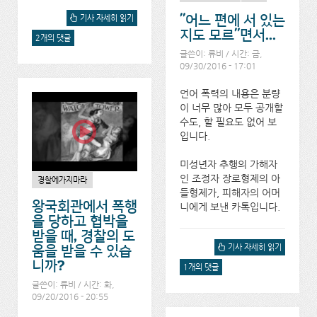
"어느 편에 서 있는
JW.ORG 조정자 장로 미성
기사 자세히 읽기
년자 추행사건 항소진행과
지도 모르"면서...
2개의 댓글
정과 그 결과에 대해서
글쓴이:
류비
/ 시간: 금,
09/30/2016 - 17:01
언어 폭력의 내용은 분량
이 너무 많아 모두 공개할
수도, 할 필요도 없어 보
입니다.
미성년자 추행의 가해자
인 조정자 장로형제의 아
경찰에가지마라
들형제가, 피해자의 어머
왕국회관에서 폭행
니에게 보낸 카톡입니다.
을 당하고 협박을
받을 때, 경찰의 도
"어느 편에 서 있는지도 모
기사 자세히 읽기
움을 받을 수 있습
르"면서...에 대해서
니까?
1개의 댓글
글쓴이:
류비
/ 시간: 화,
09/20/2016 - 20:55