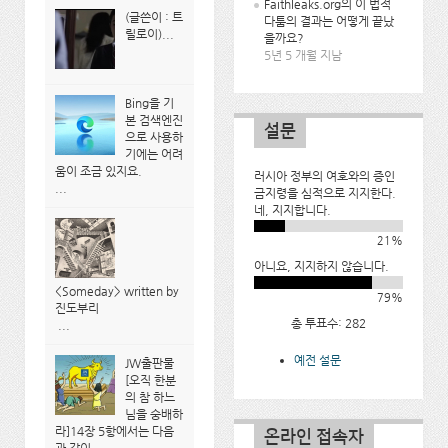
Faithleaks.org의 이 법적
(글쓴이 : 트
다툼의 결과는 어떻게 끝났
릴로이)...
을까요?
5년 5 개월 지남
Bing을 기
본 검색엔진
설문
으로 사용하
기에는 어려
움이 조금 있지요.
러시아 정부의 여호와의 증인
...
금지령을 심적으로 지지한다.
네, 지지합니다.
21%
아니요, 지지하지 않습니다.
<Someday> written by
79%
진도부리
총 투표수: 282
...
예전 설문
JW출판물
[오직 한분
의 참 하느
님을 숭배하
라]14장 5항에서는 다음
온라인 접속자