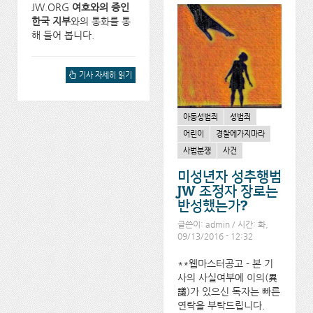
JW.ORG
여호와의 증인
한국 지부
와의 통화를 통
해 들어 봅니다.
왕국회관에서 폭행을 당하
기사 자세히 읽기
고 협박을 받을 때, 경찰의
도움을 받을 수 있습니까?에
대해서
아동성범죄
성범죄
어린이
경찰에가지마라
사법분쟁
사건
미성년자 성추행범
JW 조정자 장로는
반성했는가?
글쓴이:
admin
/ 시간: 화,
09/13/2016 - 12:32
**웹마스터공고 - 본 기
사의 사실여부에 이의(異
議)가 있으신 독자는 빠른
연락을 부탁드립니다.