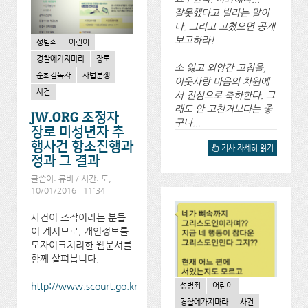
잘못했다고 빌라는 말이
다. 그리고 고쳤으면 공개
보고하라!
성범죄
어린이
경찰에가지마라
장로
소 잃고 외양간 고침을,
순회감독자
사법분쟁
이웃사랑 마음의 차원에
사건
서 진심으로 축하한다. 그
래도 안 고친거보다는 좋
JW.ORG 조정자
구나...
장로 미성년자 추
행사건 항소진행과
JW.ORG는 사과하지 않는
기사 자세히 읽기
정과 그 결과
다. 그리고 진화론은 믿지 않
으면서 스스로는 진화한다...
글쓴이:
류비
/ 시간: 토,
아동성범죄 처리지킴변경에
대해서
10/01/2016 - 11:34
사건이 조작이라는 분들
이 계시므로, 개인정보를
모자이크처리한 웹문서를
함께 살펴봅니다.
http://www.scourt.go.kr
성범죄
어린이
경찰에가지마라
사건