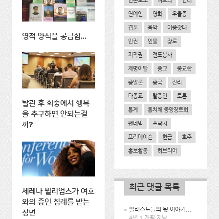
언론보도
여호와
연대
연예인
영화
우울증
웹툰
음악
이중잣대
영적 양식을 공급함...
인권
인물
장로
저작권
전도봉사
제명이탈
종교
종교학
종말론
중국
진리
타종교
탈증인
토론
탈관 후 회중에서 행복
통계
통치체 중앙장로회
을 추구하면 안되는걸
팬데믹
프락치
까?
프리메이슨
헌금
호주
홍보활동
히브리어
최근 댓글 목록
세레나 윌리엄스가 여호
와의 증인 침례를 받는
일러스트들의 뒷 이야기...
장면
4년 1 개월 지남