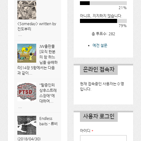
21%
아니요, 지지하지 않습니다.
<Someday> written by
79%
진도부리
총 투표수: 282
...
예전 설문
JW출판물
[오직 한분
의 참 하느
님을 숭배하
라]14장 5항에서는 다음
온라인 접속자
과 같이...
현재 접속중인 사용자는 0 명
"탈증인외
입니다.
상후스트레
스장애"에
대하여...
...
사용자 로그인
Endless
baits - 류비
아이디
*
(2018/04/30)