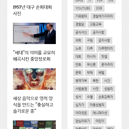
GAG
IT
PDF
UN
1957년 대구 순회대회
YOUTUBE
汉语
사진
가족왕따
경찰에가지마라
경험담
고등교육
공식서신
공지사항
과학
구원
금지사항
노후
다큐
다큐멘터리
"세대"의 의미를 교묘히
대회
러시아
럿셀
왜곡시킨 중앙장로회
만화
무신론
문자주의
문학
박해
베델
병역거부
북한
사건
사법분쟁
사전
성범죄
성서
수혈
순회감독자
세상 음악으로 영적 양
식을 만드는 "충실하고
십자가
아동성범죄
슬기로운 종"
아마겟돈
애니메이션
양심의위기
어린이