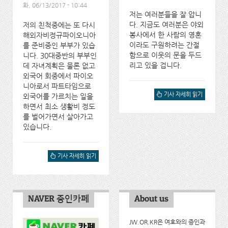
화, 06/13/2017 - 10:44
저는 여러분들을 잘 압니
다. 지금도 여러분은 야외
저의 친척중에는 또 다시
봉사에서 한 사람의 영혼
해외자비정규파이오니아
이라도 구원하려는 간절
를 준비중인 부부가 있습
함으로 이웃의 문을 두드
니다. 30대중반의 부부인
리고 있을 겁니다.
데 자녀계획은 물론 없고
외국어 회중에서 파이오
니아로서 파트타임으로
JW전시간 봉사자들에게에
기사 자세히 읽기
외국어를 가르치는 일을
대해서
하면서 최소 생활비 정도
를 벌어가면서 살아가고
있습니다.
결국, 전시간 봉사자들이 문
기사 자세히 읽기
제입니다. 에 대해서
NAVER 증인카페
About us
JW.OR.KR은 여호와의 증인과