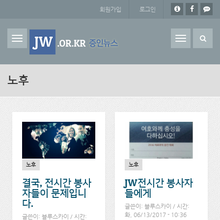
주요 콘텐츠로 건너뛰기
회원가입
로그인
Toggle
navigation
노후
노후
노후
결국, 전시간 봉사
JW전시간 봉사자
자들이 문제입니
들에게
다.
글쓴이:
블루스카이
/ 시간:
화, 06/13/2017 - 10:36
글쓴이:
블루스카이
/ 시간: