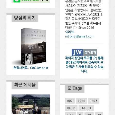
관련된 뉴스를 주로 한국어를
사용하여 제공하는 권위있는
언론을 지향합니다. 품위있는
언어와 방법으로, JW.ORG과
양심의 위기
같은 공식사이트에서 다루기
힘든 주제와 정보를 자유롭게
다룹니다. Since 2016
이메일 :
intropist@gmail.com
페이지 상단의 로고를
통해
홈(메인)페이지로 접속하여 보
다 많은 기사를 읽으실 수 있습
헌정사이트 : CoC.Jw.or.kr
니다.
최근 게시물
☑ Tags
607
1914
1975
BOOK
ENGLISH