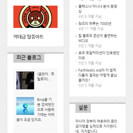
롤렉스냐 아니냐 분석 동영
상
4년 8 개월 지남
창조의 하루는 7000년
4년 11 개월 지남
칼 올로프 존슨이 출연하는
역대급 탈증아트
비디오
5년 2 개월 지남
호주 로얄커미션이 단호했던
최근 블로그
이유
5년 5 개월 지남
Faithleaks.org의 이 법적
(글쓴이 : 트
다툼의 결과는 어떻게 끝났
릴로이)...
을까요?
5년 5 개월 지남
Bing을 기
본 검색엔진
설문
으로 사용하
기에는 어려
움이 조금 있지요.
러시아 정부의 여호와의 증인
...
금지령을 심적으로 지지한다.
네, 지지합니다.