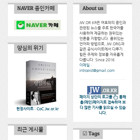
NAVER 증인카페
About us
JW.OR.KR은 여호와의 증인과
관련된 뉴스를 주로 한국어를
사용하여 제공하는 권위있는
언론을 지향합니다. 품위있는
언어와 방법으로, JW.ORG과
양심의 위기
같은 공식사이트에서 다루기
힘든 주제와 정보를 자유롭게
다룹니다. Since 2016
이메일 :
intropist@gmail.com
페이지 상단의 로고를
통해
홈(메인)페이지로 접속하여 보
다 많은 기사를 읽으실 수 있습
헌정사이트 : CoC.Jw.or.kr
니다.
최근 게시물
☑ Tags