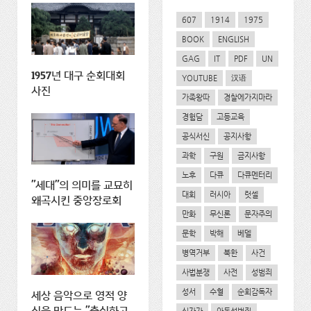
607
1914
1975
BOOK
ENGLISH
GAG
IT
PDF
UN
1957년 대구 순회대회
YOUTUBE
汉语
사진
가족왕따
경찰에가지마라
경험담
고등교육
공식서신
공지사항
과학
구원
금지사항
노후
다큐
다큐멘터리
"세대"의 의미를 교묘히
대회
러시아
럿셀
왜곡시킨 중앙장로회
만화
무신론
문자주의
문학
박해
베델
병역거부
북한
사건
사법분쟁
사전
성범죄
성서
수혈
순회감독자
세상 음악으로 영적 양