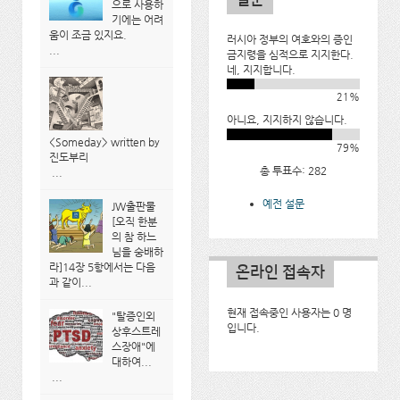
으로 사용하
기에는 어려
움이 조금 있지요.
러시아 정부의 여호와의 증인
...
금지령을 심적으로 지지한다.
네, 지지합니다.
21%
아니요, 지지하지 않습니다.
<Someday> written by
79%
진도부리
총 투표수: 282
...
예전 설문
JW출판물
[오직 한분
의 참 하느
님을 숭배하
라]14장 5항에서는 다음
온라인 접속자
과 같이...
현재 접속중인 사용자는 0 명
"탈증인외
입니다.
상후스트레
스장애"에
대하여...
...