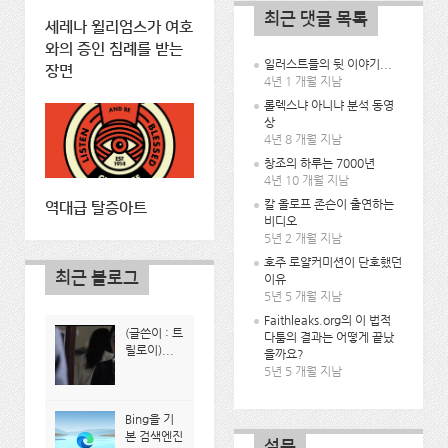
최근 댓글 목록
세레나 윌리엄스가 여호
와의 증인 침례를 받는
일러스트들의 뒷 이야기...
장면
4년 1 개월 지남
롤렉스냐 아니냐 분석 동영
상
4년 8 개월 지남
창조의 하루는 7000년
4년 10 개월 지남
칼 올로프 존슨이 출연하는
역대급 탈증아트
비디오
5년 2 개월 지남
호주 로얄커미션이 단호했던
최근 블로그
이유
5년 5 개월 지남
Faithleaks.org의 이 법적
(글쓴이 : 트
다툼의 결과는 어떻게 끝났
릴로이)...
을까요?
5년 5 개월 지남
Bing을 기
본 검색엔진
설문