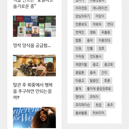
식을 만드는 "충실하고
십자가
아동성범죄
슬기로운 종"
아마겟돈
애니메이션
양심의위기
어린이
언론보도
여호와
연대
연예인
영화
우울증
웹툰
음악
이중잣대
영적 양식을 공급함...
인권
인물
장로
저작권
전도봉사
제명이탈
종교
종교학
종말론
중국
진리
타종교
탈증인
토론
탈관 후 회중에서 행복
통계
통치체 중앙장로회
을 추구하면 안되는걸
팬데믹
프락치
까?
프리메이슨
헌금
호주
홍보활동
히브리어