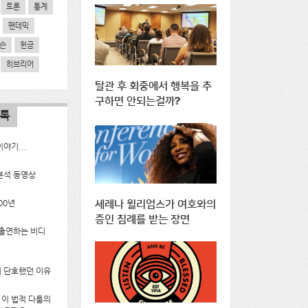
토론
통계
팬데믹
슨
헌금
히브리어
탈관 후 회중에서 행복을 추
구하면 안되는걸까?
목록
야기...
분석 동영상
00년
세레나 윌리엄스가 여호와의
증인 침례를 받는 장면
 출연하는 비디
 단호했던 이유
g의 이 법적 다툼의