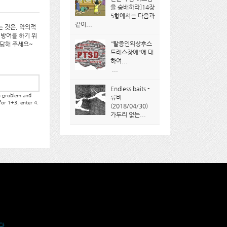
을 숭배하라]14장
5항에서는 다음과
같이...
 것은, 악의적
 방어를 하기 위
"탈증인외상후스
대답해 주세요~
트레스장애"에 대
하여...
...
Endless baits -
th problem and
류비
 for 1+3, enter 4.
(2018/04/30)
가두리 없는...
다.