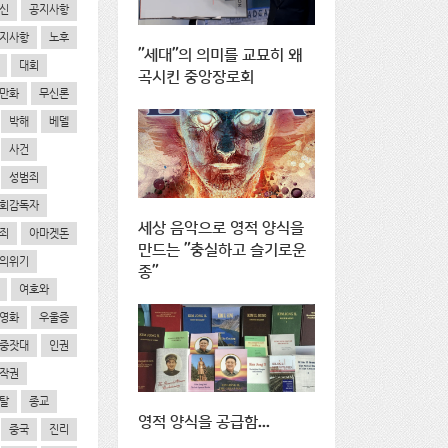
신
공지사항
지사항
노후
"세대"의 의미를 교묘히 왜
대회
곡시킨 중앙장로회
만화
무신론
박해
베델
사건
성범죄
회감독자
세상 음악으로 영적 양식을
죄
아마겟돈
만드는 "충실하고 슬기로운
의위기
종"
여호와
영화
우울증
중잣대
인권
작권
탈
종교
영적 양식을 공급함...
중국
진리