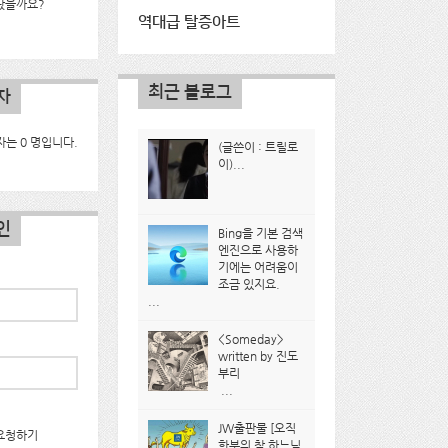
났을까요?
역대급 탈증아트
최근 블로그
자
는 0 명입니다.
(글쓴이 : 트릴로
이)...
인
Bing을 기본 검색
엔진으로 사용하
기에는 어려움이
조금 있지요.
...
<Someday>
written by 진도
부리
...
JW출판물 [오직
요청하기
한분의 참 하느님