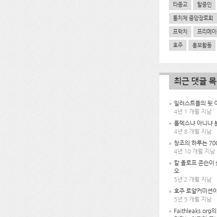
타종교
탈증인
통치체 중앙장로회
프락치
프리메이
호주
홍보활동
최근 댓글 
일러스트들의 뒷 이
4년 1 개월 지남
롤렉스냐 아니냐 
4년 8 개월 지남
창조의 하루는 70
4년 10 개월 지남
칼 올로프 존슨이
오
5년 2 개월 지남
호주 로얄커미션이
5년 5 개월 지남
Faithleaks.or