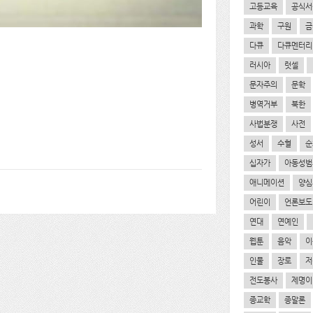
고등교육
공식서
과학
구원
금
다큐
다큐멘터리
러시아
럿셀
문자주의
문학
병역거부
북한
사법분쟁
사전
성서
수혈
순
십자가
아동성범
애니메이션
양심
어린이
언론보도
연대
연예인
웹툰
음악
이
인물
장로
저
전도봉사
제명이
종교학
종말론