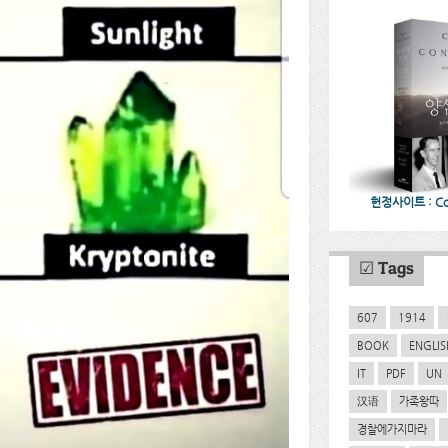
헌정사이트 : CoC
☑ Tags
607
1914
BOOK
ENGLIS
IT
PDF
UN
汉语
가족왕따
경찰에가지마라