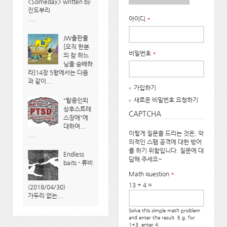
<Someday> written by
진도부리
...
아이디
*
JW출판물
[오직 한분
비밀번호
*
의 참 하느
님을 숭배하
라]14장 5항에서는 다음
과 같이...
가입하기
새로운 비밀번호 요청하기
"탈증인외
상후스트레
CAPTCHA
스장애"에
대하여...
이렇게 질문을 드리는 것은, 악
...
의적인 스팸 공격에 대한 방어
를 하기 위함입니다. 질문에 대
Endless
답해 주세요~
baits - 류비
Math question
*
13 + 4 =
(2018/04/30)
가두리 없는...
Solve this simple math problem
and enter the result. E.g. for
1+3, enter 4.