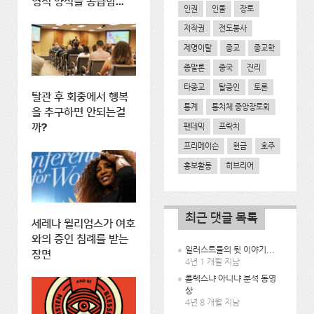
영적 양식을 공급함...
인권
인물
장로
저작권
전도봉사
제명이탈
종교
종교학
종말론
중국
진리
타종교
탈증인
토론
탈관 후 회중에서 행복
통계
통치체 중앙장로회
을 추구하면 안되는걸
팬데믹
프락치
까?
프리메이슨
헌금
호주
홍보활동
히브리어
최근 댓글 목록
세레나 윌리엄스가 여호
와의 증인 침례를 받는
일러스트들의 뒷 이야기...
장면
4년 1 개월 지남
롤렉스냐 아니냐 분석 동영
상
4년 8 개월 지남