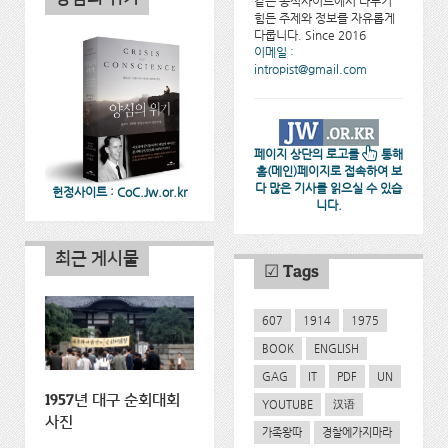
같은 공식사이트에서 다루기
힘든 주제와 정보를 자유롭게
다룹니다. Since 2016
이메일 :
intropist@gmail.com
페이지 상단의 로고를
통해
홈(메인)페이지로 접속하여 보
다 많은 기사를 읽으실 수 있습
헌정사이트 : CoC.Jw.or.kr
니다.
최근 게시물
☑ Tags
607
1914
1975
BOOK
ENGLISH
GAG
IT
PDF
UN
1957년 대구 순회대회
YOUTUBE
汉语
사진
가족왕따
경찰에가지마라