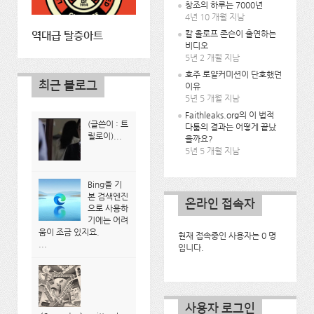
창조의 하루는 7000년
4년 10 개월 지남
칼 올로프 존슨이 출연하는
역대급 탈증아트
비디오
5년 2 개월 지남
호주 로얄커미션이 단호했던
최근 블로그
이유
5년 5 개월 지남
Faithleaks.org의 이 법적
(글쓴이 : 트
다툼의 결과는 어떻게 끝났
릴로이)...
을까요?
5년 5 개월 지남
Bing을 기
본 검색엔진
온라인 접속자
으로 사용하
기에는 어려
움이 조금 있지요.
현재 접속중인 사용자는 0 명
...
입니다.
사용자 로그인