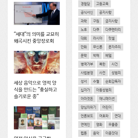
경험담
고등교육
공식서신
공지사항
과학
구원
금지사항
노후
다큐
다큐멘터리
"세대"의 의미를 교묘히
대회
러시아
럿셀
왜곡시킨 중앙장로회
만화
무신론
문자주의
문학
박해
베델
병역거부
북한
사건
사법분쟁
사전
성범죄
성서
수혈
순회감독자
세상 음악으로 영적 양
식을 만드는 "충실하고
십자가
아동성범죄
슬기로운 종"
아마겟돈
애니메이션
양심의위기
어린이
언론보도
여호와
연대
연예인
영화
우울증
웹툰
음악
이중잣대