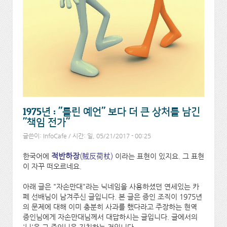
1975년 : "틀린 예언" 보다 더 큰 상처를 남긴
"책임 전가"
글쓴이:
InfoCafe
/ 시간: 일, 05/21/2017 - 00:25
적반하장
(賊反荷杖)
한국어에
이라는 표현이 있지요. 그 표현
이 자꾸 떠오르네요.
아래 글은 "자손만대"라는 닉네임을 사용하셨던 연세있는 카
페 선배님이 남겨주신 글입니다. 본 글은 증인 조직이 1975년
의 문제에 대해 이미 충분히 사과를 했다라고 주장하는 현역
증인님에게 자손만대님께서 대답하시는 글입니다. 글에서의
'님'은 그 증인님을 지칭하는 것입니다.