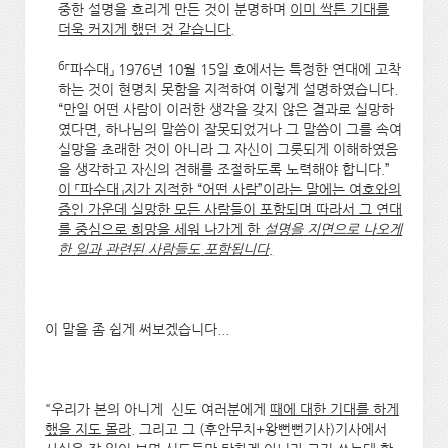
중한 설명을 흐리게 만든 것이 분명하며
이미 싹튼 기대를
더욱 커지게 했던 것 같습니다.
6
「파수대」 1976년 10월 15일 호에서는 특정한 연대에 고착
하는 것이 현명치 못함을 지적하여 이렇게 설명하였습니다.
“만일 어떤 사람이 이러한 생각을 갖지 않은 결과로 실망하
였다면, 하나님의 말씀이 잘못되었거나 그 말씀이 그를 속여
실망을 초래한 것이 아니라 그 자신이 그릇되게 이해하였음
을 생각하고 자신의 견해를 조절하도록 노력해야 합니다.”
이 「파수대」지가 지적한 “어떤 사람”이라는 말에는 여호와의
증인 가운데 실망한 모든 사람들이 포함되며 따라서 그 연대
를 중심으로 희망을 세워 나가게 한
설명을
지면으로
나오게
한
일과
관련된
사람들도
포함됩니다.
이 말을 좀 쉽게 써보겠습니다...
"우리가 본의 아니게 신도 여러분에게
때에 대한 기대를 하게
했을 지도 몰라.
그리고 그 (후안무치+왕뻔뻔기사)기사에서