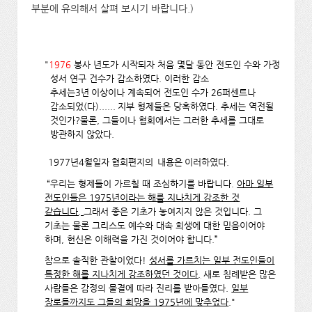
부분에 유의해서 살펴 보시기 바랍니다.)
"
1976
봉사 년도가 시작되자 처음 몇달 동안 전도인 수와 가정
성서 연구 건수가 감소하였다. 이러한 감소
추세는3년
이상이나 계속되어 전도인 수가 26퍼센트나
감소되었(다)......
지부 형제들은 당혹하였다. 추세는 역전될
것인가?물론, 그들이나 협회에서는 그러한 추세를 그대로
방관하지 않았다.
1977년4월일자
협회편지의
내용은
이러하였다.
“우리는 형제들이 가르칠 때 조심하기를 바랍니다.
아마 일부
전도인들은 1975년이라는 해를 지나치게 강조한 것
같습니다.
그래서 좋은 기초가 놓여지지 않은 것입니다. 그
기초는 물론 그리스도 예수와 대속 희생에 대한 믿음이어야
하며, 헌신은 이해력을 가진 것이어야 합니다.”
참으로 솔직한 관찰이었다!
성서를 가르치는 일부 전도인들이
특정한 해를 지나치게 강조하였던 것이다.
새로 침례받은 많은
사람들은 감정의 물결에 따라 진리를 받아들였다.
일부
장로들까지도 그들의 희망을 1975년에 맞추었다
."