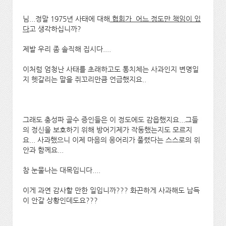
님...정말 1975년 사태에 대해
협회가 어느 정도만 책임이 있
다
고 생각하십니까?
제발 우리 좀 솔직해 집시다....
이처럼 엄청난 사태를 초래하고도 통치체는 사과인지 변명일
지 헷갈리는 말을 쥐꼬리만큼 언급했지요..
그래도 충성파 골수 증인들은 이 정도에도 감읍했지요...그들
의 정신을 보호하기 위해 방어기제가 작동했는지도 모르지
요... 사과했으니 이제 마음의 응어리가 풀렸다는 스스로의 위
안과 함께요...
참 눈물나는 대목입니다....
이게 과연 감사할 만한 일입니까??? 화끈하게 사과해도 납득
이 안갈 상황인데도요???