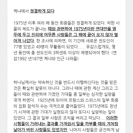
케냐에서
정결하게
되다
1975년 이후 여러 해 동안 회중들은 정결하게 되었다. 악한 사
물의 제도가 끝나는
때와 관련하여 1975년이란 연대만을 염
두에 두고 진리에 머무른 사람들은 그 해에 끝이 오지 않자 떨
어져 나갔다.
한 조사에 의하면, 이 기간에 새로운 전도인이
77명 있었고 49명이 무활동이 되었다...... 유감스럽게도, 몇
년 동안에 총 전도인의 3퍼센트 이상이 제명되어야 했다. (연
감1992 년187면 케냐와 인근 나라들)
하나님께서는 약속하신 것을 반드시 이행하신다는 것을 믿은
것은 확실히 잘못이 아니다. 그러나 때에 관한 계산 그리고 그
들이 때와 관련하여 가졌던 기대들 중 일부는 심각한 실망을
겪게 하였다. 1925년에 뒤이어 프랑스와 스위스의 일부 회중
의 집회 참석자 수는 극적으로 줄어들었다. 1975년에도 천년
기 시작에 관한 기대가 실현되지 않자 또다시 실망하는 일이
있었다. 그 결과 일부 사람은 조직을 버리고 떠났다....
이러한
시험들이 가려내는 결과를 가져와서 밀을 까부를 때의 겨처럼
날아가 버린 사람들도 있었지만
, 나머지 사람들은 굳건하게 남