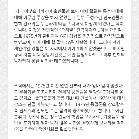
자... 어떻습니까? 이 출판물만 보면 마치 협회는 특정연대에
대해 아무런 주장을 하지 않았는데 일부 극성스런 전도인들이
협회 견해와는 무관하게 떠들고 다녀서 이렇게 되었다는 식이
랍니다..이것은 전형적인 "오리발" 전략이지요...저는 개인적
으로 1975년과 관련하여 여러 경험을 직접적으로 간접적으로
하였으며, 이에 대해 할 말이 많은 사람입니다...그러나 저의
개인적인 경험은 이 자리에서 이야기하지 않겠습니다...하지만
정작 저를 더욱 실망시킨것은 예언 불발보다도 그 이후 협회의
남자답지 못한 비겁한 태도였답니다....
조직에서는 1975년 이전 몇년 전부터 때가 얼마 남지 않았다
고 분위기를 고조시키며 전세계 증인들을 열광의 도가니로 몰
고 갔지요...출판물들과 각종 대회 때 연설에서 1975년에 대한
강조는 단골 메뉴였다고 합니다... 1975년 종말론을 강조할수
록 전세계의 전도인 수는 급격히 증가하였다고 합니다... 이런
분위기 속에서 많은 청소년들이 학업을 포기하고, 가장들도 생
업을 포기하며 얼마 남지 않은 시간을 현명하게 보내라는 격려
(?)와 압력이 증인사회를 휩쓸었답니다...