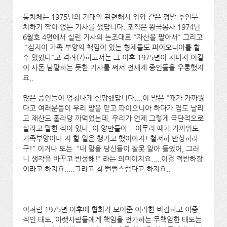
통치체는 1975년의 기대와 관련해서 위와 같은 정말 후안무
치하기 짝이 없는 기사를 썼답니다. 조직은 왕국봉사 1974년
6월호 4면에서 실린 기사의 논조대로 "자산을 팔아서" 그리고
"심지어 가족 부양의 책임이 있는 형제들도 파이오니아를 할
수 있었다"고 격려(?)하고서는 그 이후 1975년이 지나자 이같
이 사돈 남말하는 듯한 기사를 써서 전세계 증인들을 우롱했지
요..
많은 증인들이 엄청나게 실망했답니다....이 말은 "때가 가까웠
다고 여러분들이 우리 말을 믿고 파이오니아 하다가 집도 날리
고 재산도 홀라당 까먹었는데, 우리가 언제 그렇게 극단적으로
살라고 말한 적이 있나, 이 양반들아....아무리 때가 가까워도
가족부양이나 지 할 일은 챙기고 했어야지! 철저히 반성하라
구!" 이거나 또는 "내 말을 당신들이 잘못 알아 들었어, 그러
니 생각을 바꾸고 반성해!" 라는 의미이지요.....이걸 적반하장
이라고 하지요.....그리고 참 뻔뻔스럽다고 하지요..
이처럼 1975년 이후에 협회가 보여준 이러한 비겁하고 이중
적인 태도, 아랫사람들에게 책임을 전가하는 무책임한 태도는