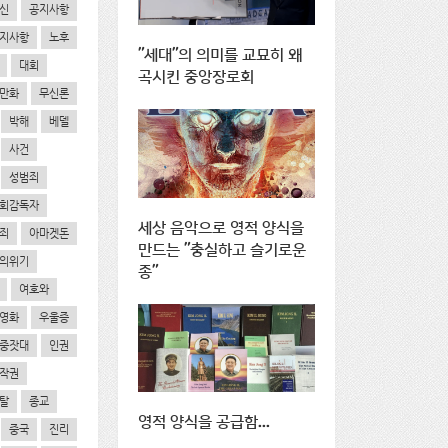
신
공지사항
지사항
노후
"세대"의 의미를 교묘히 왜
대회
곡시킨 중앙장로회
만화
무신론
박해
베델
사건
성범죄
회감독자
세상 음악으로 영적 양식을
죄
아마겟돈
만드는 "충실하고 슬기로운
의위기
종"
여호와
영화
우울증
중잣대
인권
작권
탈
종교
영적 양식을 공급함...
중국
진리