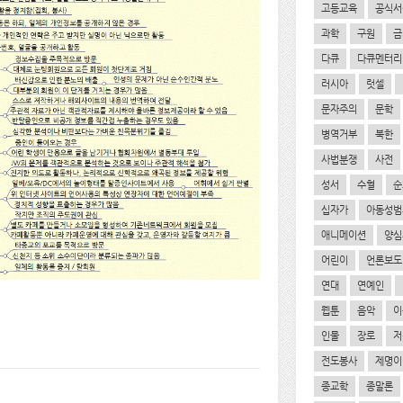
고등교육
공식서
과학
구원
금
다큐
다큐멘터리
러시아
럿셀
문자주의
문학
병역거부
북한
사법분쟁
사전
성서
수혈
순
십자가
아동성범
애니메이션
양심
어린이
언론보도
연대
연예인
웹툰
음악
이
인물
장로
저
전도봉사
제명이
종교학
종말론