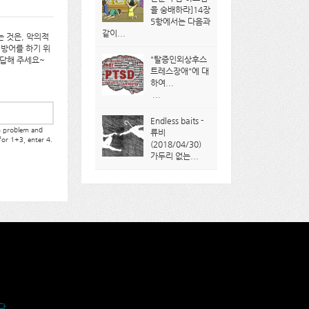
을 숭배하라]14장
5항에서는 다음과
같이...
 것은, 악의적
 방어를 하기 위
"탈증인외상후스
대답해 주세요~
트레스장애"에 대
하여...
...
Endless baits -
th problem and
류비
 for 1+3, enter 4.
(2018/04/30)
가두리 없는...
다.