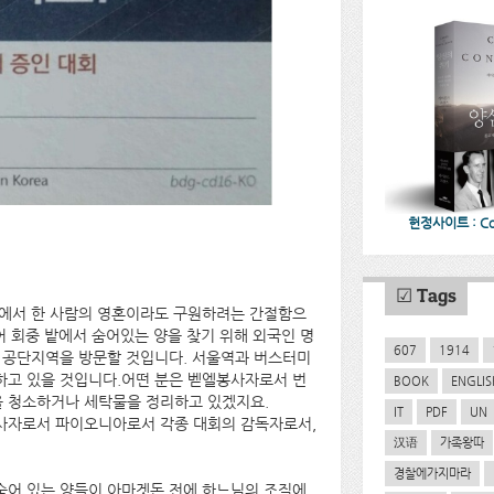
헌정사이트 : CoC
☑ Tags
사에서 한 사람의 영혼이라도 구원하려는 간절함으
어 회중 밭에서 숨어있는 양을 찾기 위해 외국인 명
607
1914
 공단지역을 방문할 것입니다. 서울역과 버스터미
하고 있을 것입니다.어떤 분은 벧엘봉사자로서 번
BOOK
ENGLIS
 청소하거나 세탁물을 정리하고 있겠지요.
IT
PDF
UN
봉사자로서 파이오니아로서 각종 대회의 감독자로서,
汉语
가족왕따
경찰에가지마라
숨어 있는 양들이 아마겟돈 전에 하느님의 조직에