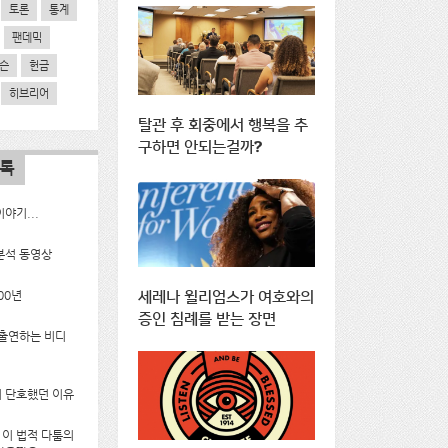
토론
통계
팬데믹
슨
헌금
히브리어
탈관 후 회중에서 행복을 추
구하면 안되는걸까?
목록
야기...
분석 동영상
00년
세레나 윌리엄스가 여호와의
증인 침례를 받는 장면
 출연하는 비디
 단호했던 이유
g의 이 법적 다툼의