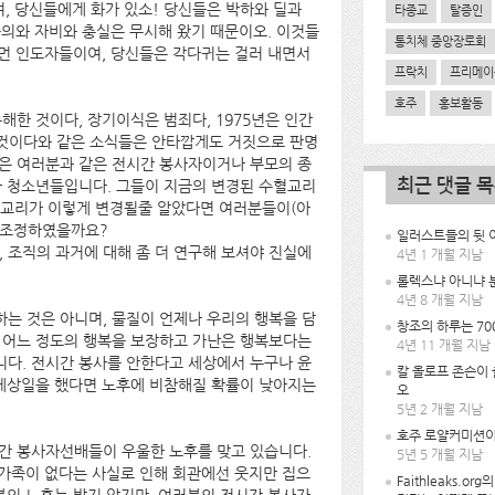
이여, 당신들에게 화가 있소! 당신들은 박하와 딜과
타종교
탈증인
 공의와 자비와 충실은 무시해 왔기 때문이오. 이것들
통치체 중앙장로회
눈먼 인도자들이여, 당신들은 각다귀는 걸러 내면서
프락치
프리메이
호주
홍보활동
해한 것이다, 장기이식은 범죄다, 1975년은 인간
올 것이다와 같은 소식들은 안타깝게도 거짓으로 판명
은 여러분과 같은 전시간 봉사자이거나 부모의 종
최근 댓글 
나 청소년들입니다. 그들이 지금의 변경된 수혈교리
대교리가 이렇게 변경될줄 알았다면 여러분들이(아
 조정하였을까요?
일러스트들의 뒷 이
 조직의 과거에 대해 좀 더 연구해 보셔야 진실에
4년 1 개월 지남
롤렉스냐 아니냐 
4년 8 개월 지남
는 것은 아니며, 물질이 언제나 우리의 행복을 담
창조의 하루는 70
 어느 정도의 행복을 보장하고 가난은 행복보다는
4년 11 개월 지남
다. 전시간 봉사를 안한다고 세상에서 누구나 윤
칼 올로프 존슨이
 세상일을 했다면 노후에 비참해질 확률이 낮아지는
오
5년 2 개월 지남
호주 로얄커미션이
간 봉사자선배들이 우울한 노후를 맞고 있습니다.
5년 5 개월 지남
 가족이 없다는 사실로 인해 회관에선 웃지만 집으
Faithleaks.or