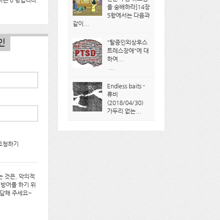
는 0 명입니다.
을 숭배하라]14장
5항에서는 다음과
같이...
인
"탈증인외상후스
트레스장애"에 대
하여...
...
Endless baits -
류비
(2018/04/30)
가두리 없는...
요청하기
 것은, 악의적
 방어를 하기 위
대답해 주세요~