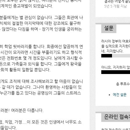
분의 노후는 밝지 않지만, 여러분의 전시간 봉사자
결과는 어떻게 끝
세계적인 종교재벌이 되었습니다.
5년 5 개월 지남
분들에게는 별 관심이 없습니다. 그들은 회관에 나
통치체의 절절한 마지막때에 대한 강조에도 불구하
설문
는 않겠다는 다짐을 하며 - 장기적 인생을 궁리하는
러시아 정부의 여호
을 심적으로 지지한
히 학업 뒷바라지를 합니다. 회중에선 말끔하게 연
네, 지지합니다.
사시간이 모자라면 시간을 부풀리기도 하고 형식적
것은 전화번호 몇 개 정도입니다. 남에게 과시할 수
 돈으로 가족들과 외식을 합니다. 그들에게 왕국을
아니요, 지지하지 않
사회적 활동의 일환일 뿐입니다.
에게도 조직에 대해 조사해보라고 할 마음이 없습니
총 투표수:
 갈 데가 없습니다. 그나마 환영하는 사람들이 있
) 누군가를 돕고 있다는 공명심이 그들의 스트레스
예전 설문
여러분! 여러분은 다릅니다.
온라인 접속
 직업, 가정....이 모든 것은 인생에서 너무도 소
재들입니다.