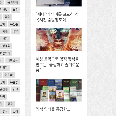
신
공지사항
지사항
노후
"세대"의 의미를 교묘히 왜
대회
곡시킨 중앙장로회
만화
무신론
박해
베델
사건
성범죄
회감독자
세상 음악으로 영적 양식을
죄
아마겟돈
만드는 "충실하고 슬기로운
의위기
종"
여호와
영화
우울증
중잣대
인권
작권
탈
종교
영적 양식을 공급함...
중국
진리