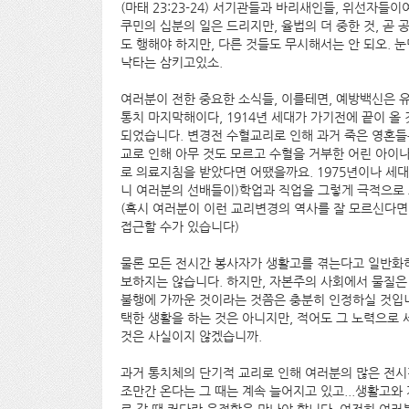
(마태 23:23-24) 서기관들과 바리새인들, 위선자들
쿠민의 십분의 일은 드리지만, 율법의 더 중한 것, 곧
도 행해야 하지만, 다른 것들도 무시해서는 안 되오. 
낙타는 삼키고있소.
여러분이 전한 중요한 소식들, 이를테면, 예방백신은 유
통치 마지막해이다, 1914년 세대가 가기전에 끝이 
되었습니다. 변경전 수혈교리로 인해 과거 죽은 영혼들
교로 인해 아무 것도 모르고 수혈을 거부한 어린 아이
로 의료지침을 받았다면 어땠을까요. 1975년이나 세
니 여러분의 선배들이)학업과 직업을 그렇게 극적으로
(혹시 여러분이 이런 교리변경의 역사를 잘 모르신다면,
접근할 수가 있습니다)
물론 모든 전시간 봉사자가 생활고를 겪는다고 일반화하
보하지는 않습니다. 하지만, 자본주의 사회에서 물질은
불행에 가까운 것이라는 것쯤은 충분히 인정하실 것입니
택한 생활을 하는 것은 아니지만, 적어도 그 노력으로
것은 사실이지 않겠습니까.
과거 통치체의 단기적 교리로 인해 여러분의 많은 전시
조만간 온다는 그 때는 계속 늘어지고 있고...생활고와