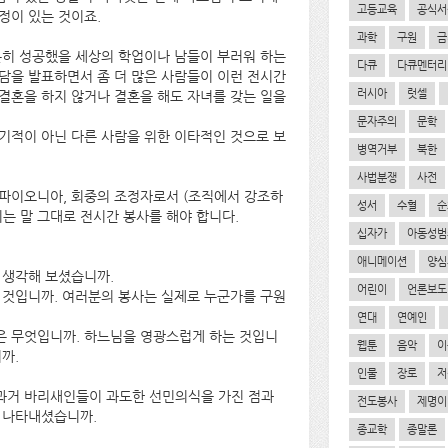
고등교육
공식서
정이 있는 것이죠.
과학
구원
금
분히 성공했을 세상의 학업이나 남들이 부러워 하는
다큐
다큐멘터리
담을 발표하면서 좀 더 많은 사람들이 이런 전시간
러시아
럿셀
결혼을 하지 않거나 결혼을 해도 자녀를 갖는 일을
문자주의
문학
기적이 아닌 다른 사람을 위한 이타적인 것으로 보
병역거부
북한
사법분쟁
사전
파이오니아, 회중의 조정자로서 (조직에서 강조하
성서
수혈
순
는 말 그대로 전시간 봉사를 해야 합니다.
십자가
아동성범
애니메이션
양심
 생각해 보셨습니까.
어린이
언론보도
 것입니까. 여러분의 봉사는 실제로 누군가를 구원
연대
연예인
은 무엇입니까. 하느님을 영광스럽게 하는 것입니
웹툰
음악
이
까.
인물
장로
저
과거 바리새인들이 과도한 선민의식을 가진 점과
전도봉사
제명이
 나타내셨습니까.
종교학
종말론