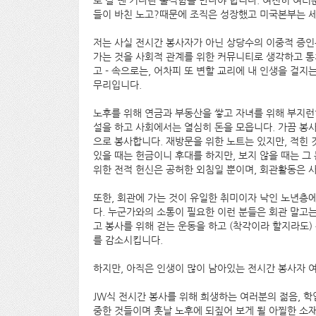
로 갈 땐 커다란 울적함을 만나야 합니다. 여전히 여러
들이 바친 노고?때문에 조직은 성장했고 미국본부는 
저는 사실 전시간 봉사자가 아닌 상당수의 이중적 증인
가는 것을 사회적 관계를 위한 커뮤니티로 생각하고 
고 - 속으로는, 어차피 또 변할 교리에 내 인생을 걸지
무리입니다.
노후를 위해 연금과 부동산을 쌓고 자녀를 위해 부지런
설을 하고 사회에서는 열심히 돈을 모읍니다. 가끔 봉
으로 봉사합니다. 재방문을 위한 노트는 있지만, 적힌 
있을 때는 헌금이니 후대를 하지만, 보지 않을 때는 그
위한 전적 헌신은 공허한 외침일 뿐이며, 회관활동은 
또한, 회관에 가는 것이 유일한 취미이자 낙인 노년층
다. 누군가와의 소통이 필요한 이런 분들은 회관 말고는
고 봉사를 위해 걷는 운동을 하고 (착각이라 할지라도
를 감소시킵니다.
하지만, 아직은 인생이 많이 남아있는 전시간 봉사자 
JW식 전시간 봉사를 위해 희생하는 여러분의 젊음, 학업,
중한 것들이며 훗날 노후에 되짚어 보게 될 아찔한 소