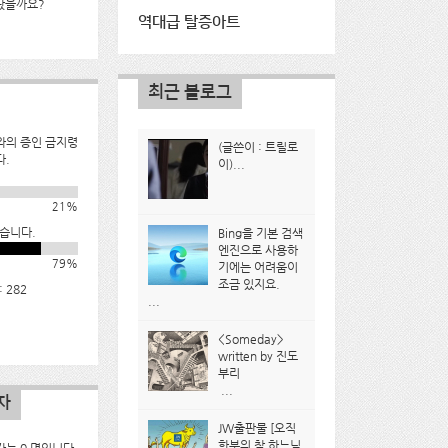
났을까요?
역대급 탈증아트
최근 블로그
와의 증인 금지령
(글쓴이 : 트릴로
다.
이)...
21%
습니다.
Bing을 기본 검색
엔진으로 사용하
79%
기에는 어려움이
조금 있지요.
 282
...
<Someday>
written by 진도
부리
...
자
JW출판물 [오직
한분의 참 하느님